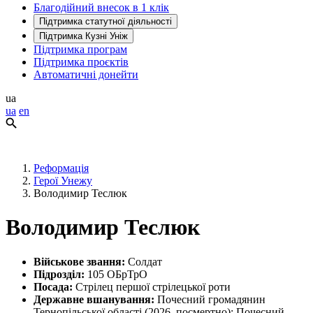
Благодійний внесок в 1 клік
Підтримка статутної діяльності
Підтримка Кузні Уніж
Підтримка програм
Підтримка проєктів
Автоматичні донейти
ua
ua
en
Реформація
Герої Унежу
Володимир Теслюк
Володимир Теслюк
Військове звання:
Солдат
Підрозділ:
105 ОБрТрО
Посада:
Стрілец першої стрілецької роти
Державне вшанування:
Почесний громадянин
Тернопільської області (2026, посмертно); Почесний