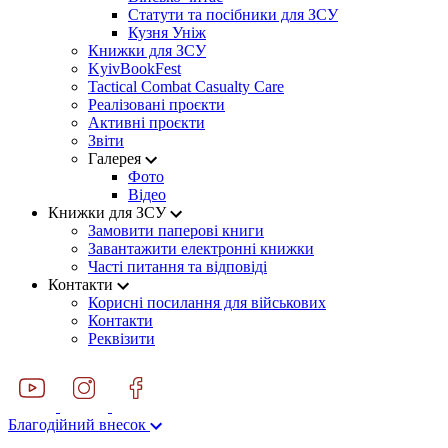
Статути та посібники для ЗСУ
Кузня Уніж
Книжки для ЗСУ
KyivBookFest
Tactical Combat Casualty Care
Реалізовані проєкти
Активні проєкти
Звіти
Галерея
Фото
Відео
Книжки для ЗСУ
Замовити паперові книги
Завантажити електронні книжки
Часті питання та відповіді
Контакти
Корисні посилання для військових
Контакти
Реквізити
Благодійний внесок