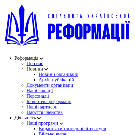
Реформація
Про нас
Новини
Новини організації
Архів публікацій
Документи організації
Наші локації
Персоналії
Бібліотека реформації
Наші партнери
Набуття членства
Діяльність
Наші програми
Видання світоглядної літератури
Військо читає