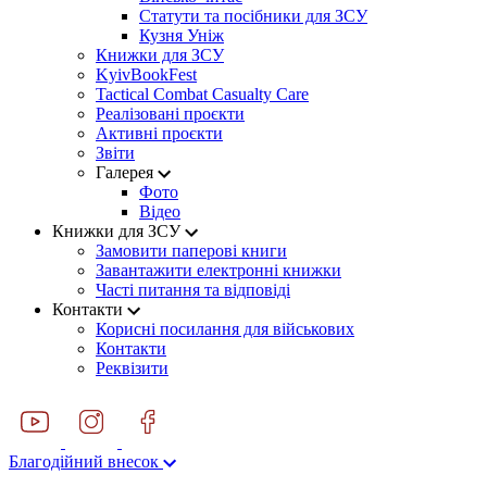
Статути та посібники для ЗСУ
Кузня Уніж
Книжки для ЗСУ
KyivBookFest
Tactical Combat Casualty Care
Реалізовані проєкти
Активні проєкти
Звіти
Галерея
Фото
Відео
Книжки для ЗСУ
Замовити паперові книги
Завантажити електронні книжки
Часті питання та відповіді
Контакти
Корисні посилання для військових
Контакти
Реквізити
Благодійний внесок