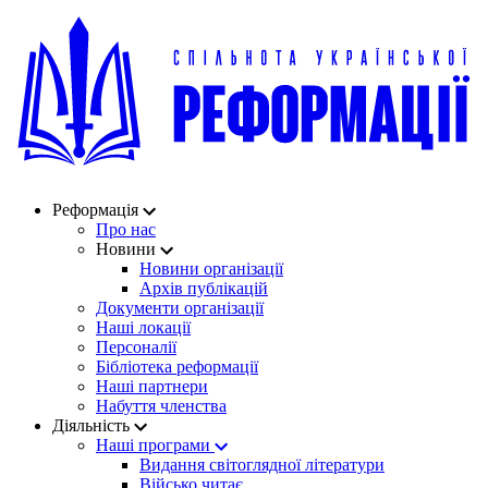
Реформація
Про нас
Новини
Новини організації
Архів публікацій
Документи організації
Наші локації
Персоналії
Бібліотека реформації
Наші партнери
Набуття членства
Діяльність
Наші програми
Видання світоглядної літератури
Військо читає