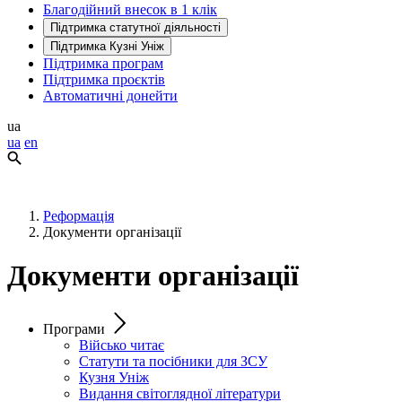
Благодійний внесок в 1 клік
Підтримка статутної діяльності
Підтримка Кузні Уніж
Підтримка програм
Підтримка проєктів
Автоматичні донейти
ua
ua
en
Реформація
Документи організації
Документи організації
Програми
Військо читає
Статути та посібники для ЗСУ
Кузня Уніж
Видання світоглядної літератури