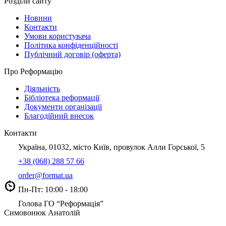
Розділи сайту
Новини
Контакти
Умови користувача
Політика конфіденційності
Публічний договір (оферта)
Про Реформацію
Діяльність
Бібліотека реформації
Документи організації
Благодійний внесок
Контакти
Україна, 01032, місто Київ, провулок Алли Горської, 5
+38 (068) 288 57 66
order@format.ua
Пн-Пт: 10:00 - 18:00
Голова ГО “Реформація”
Симовонюк Анатолій