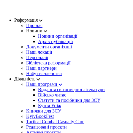
Реформація
Про нас
Новини
Новини організації
Архів публікацій
Документи організації
Наші локації
Персоналії
Бібліотека реформації
Наші партнери
Набуття членства
Діяльність
Наші програми
Видання світоглядної літератури
Військо читає
Статути та посібники для ЗСУ
Кузня Уніж
Книжки для ЗСУ
KyivBookFest
Tactical Combat Casualty Care
Реалізовані проєкти
Активні проєкти