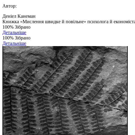
Автор:
Деніел Канеман
Книжка «Мислення швидке й повільне» психолога й економіста 
100%
Зібрано
Детальніше
100%
Зібрано
Детальніше