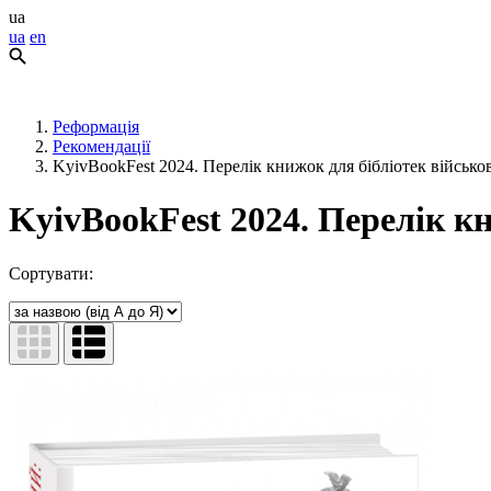
ua
ua
en
Реформація
Рекомендації
KyivBookFest 2024. Перелік книжок для бібліотек військо
KyivBookFest 2024. Перелік к
Сортувати: