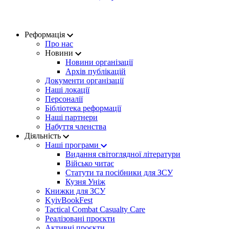
Реформація
Про нас
Новини
Новини організації
Архів публікацій
Документи організації
Наші локації
Персоналії
Бібліотека реформації
Наші партнери
Набуття членства
Діяльність
Наші програми
Видання світоглядної літератури
Військо читає
Статути та посібники для ЗСУ
Кузня Уніж
Книжки для ЗСУ
KyivBookFest
Tactical Combat Casualty Care
Реалізовані проєкти
Активні проєкти