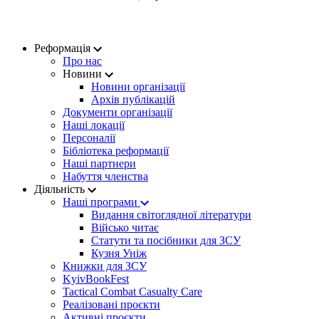
Реформація
Про нас
Новини
Новини організації
Архів публікацій
Документи організації
Наші локації
Персоналії
Бібліотека реформації
Наші партнери
Набуття членства
Діяльність
Наші програми
Видання світоглядної літератури
Військо читає
Статути та посібники для ЗСУ
Кузня Уніж
Книжки для ЗСУ
KyivBookFest
Tactical Combat Casualty Care
Реалізовані проєкти
Активні проєкти