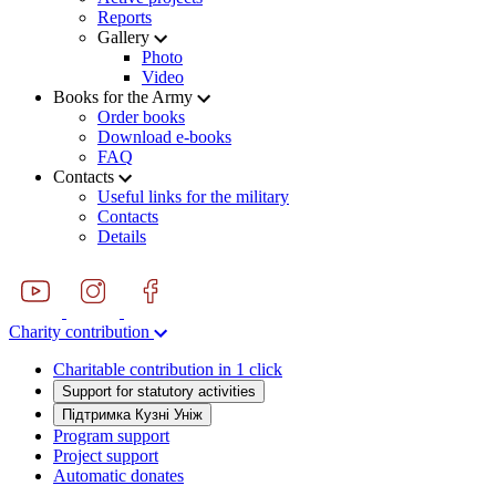
Reports
Gallery
Photo
Video
Books for the Army
Order books
Download e-books
FAQ
Contacts
Useful links for the military
Contacts
Details
Charity contribution
Charitable contribution in 1 click
Support for statutory activities
Підтримка Кузні Уніж
Program support
Project support
Automatic donates