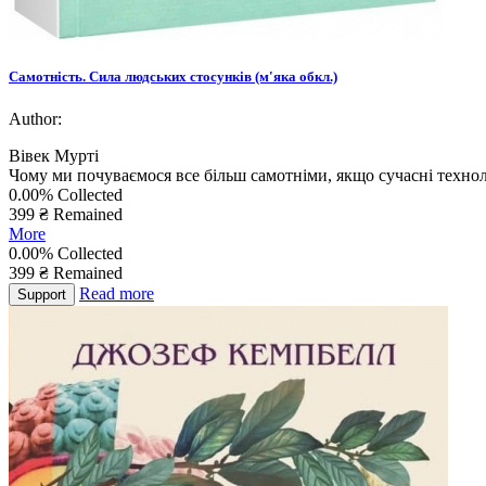
Самотність. Сила людських стосунків (м'яка обкл.)
Author:
Вівек Мурті
Чому ми почуваємося все більш самотніми, якщо сучасні технол
0.00%
Collected
399 ₴
Remained
More
0.00%
Collected
399
₴
Remained
Read more