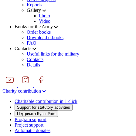
Reports
Gallery
Photo
Video
Books for the Army
Order books
Download e-books
FAQ
Contacts
Useful links for the military
Contacts
Details
Charity contribution
Charitable contribution in 1 click
Support for statutory activities
Підтримка Кузні Уніж
Program support
Project support
Automatic donates