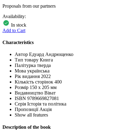
Proposals from our partners
Availability:
In stock
Add to Cart
Characteristics
Автор
Едуард Андрющенко
Тип товару
Книга
Палітурка
тверда
Мова
українська
Рік видання
2022
Кількість сторінок
400
Розмір
150 х 205 мм
Видавництво
Віват
ISBN
9789669827081
Серія
Історія та політика
Пропозиції
Акція
Show all features
Description of the book