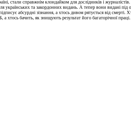
ні, стали справжнім клондайком для дослідників і журналістів. М
я українських та закордонних видань. А тепер вони видані під 
 підписує абсурдні зізнання, а хтось дивом рятується від смерті. 
, а хтось бачить, як знищують результат його багаторічної праці