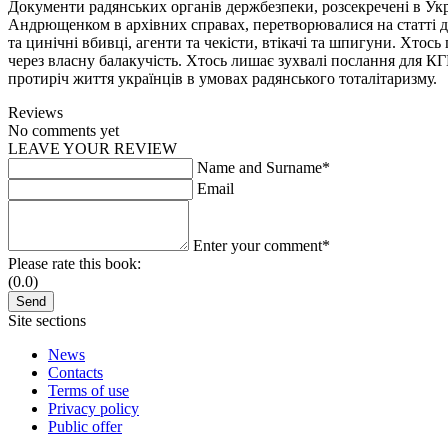
Документи радянських органів держбезпеки, розсекречені в Украї
Андрющенком в архівних справах, перетворювалися на статті дл
та цинічні вбивці, агенти та чекісти, втікачі та шпигуни. Хтось
через власну балакучість. Хтось лишає зухвалі послання для КГБ
протиріч життя українців в умовах радянського тоталітаризму.
Reviews
No comments yet
LEAVE YOUR REVIEW
Name and Surname*
Email
Enter your comment*
Please rate this book:
(0.0)
Site sections
News
Contacts
Terms of use
Privacy policy
Public offer