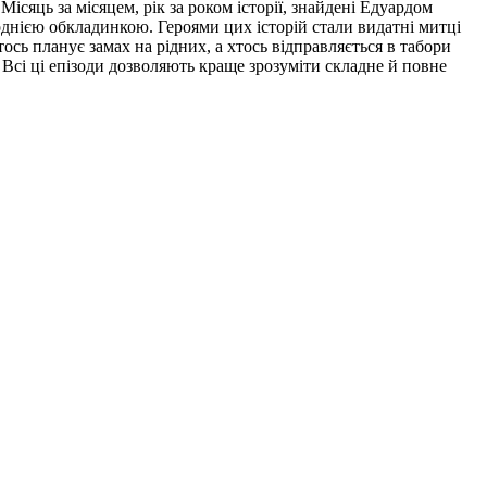
ісяць за місяцем, рік за роком історії, знайдені Едуардом
однією обкладинкою. Героями цих історій стали видатні митці
Хтось планує замах на рідних, а хтось відправляється в табори
. Всі ці епізоди дозволяють краще зрозуміти складне й повне