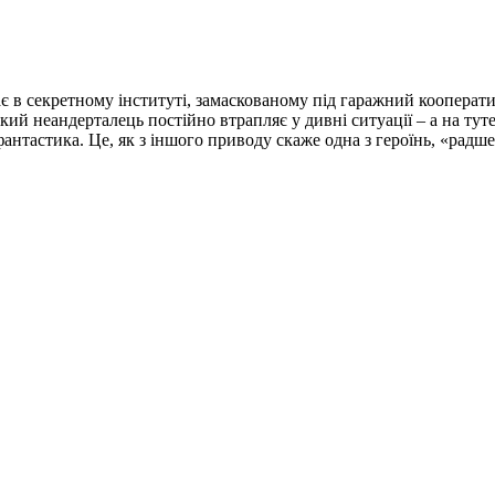
є в секретному інституті, замаскованому під гаражний кооператив
кий неандерталець постійно втрапляє у дивні ситуації – а на ту
фантастика. Це, як з іншого приводу скаже одна з героїнь, «радше