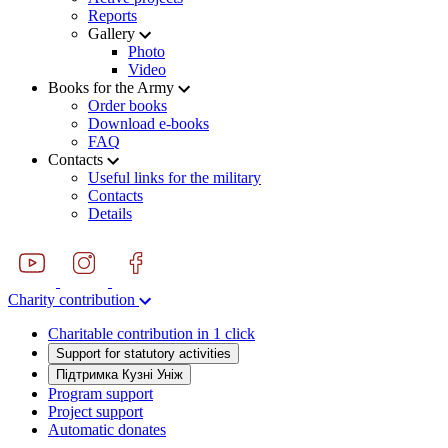
Reports
Gallery
Photo
Video
Books for the Army
Order books
Download e-books
FAQ
Contacts
Useful links for the military
Contacts
Details
Charity contribution
Charitable contribution in 1 click
Support for statutory activities
Підтримка Кузні Уніж
Program support
Project support
Automatic donates