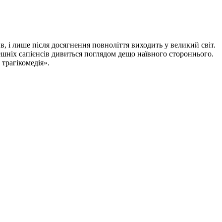
, і лише після досягнення повноліття виходить у великий світ.
тешніх сапієнсів дивиться поглядом дещо наївного стороннього.
 трагікомедія».