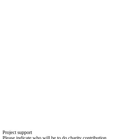
Project support
Please indicate who will be to do charity contribution