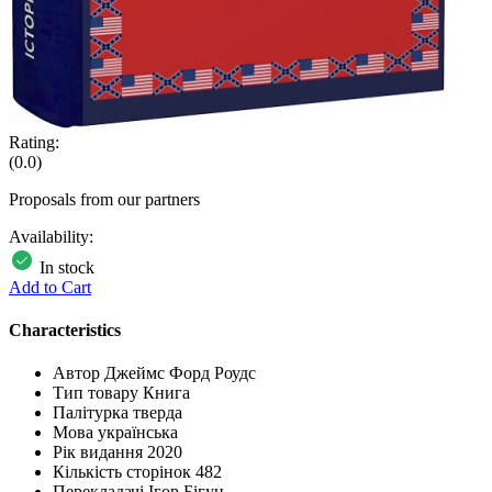
Rating:
(0.0)
Proposals from our partners
Availability:
In stock
Add to Cart
Characteristics
Автор
Джеймс Форд Роудс
Тип товару
Книга
Палітурка
тверда
Мова
українська
Рік видання
2020
Кількість сторінок
482
Перекладачі
Ігор Бігун