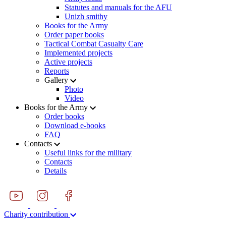
Statutes and manuals for the AFU
Unizh smithy
Books for the Army
Order paper books
Tactical Combat Casualty Care
Implemented projects
Active projects
Reports
Gallery
Photo
Video
Books for the Army
Order books
Download e-books
FAQ
Contacts
Useful links for the military
Contacts
Details
Charity contribution