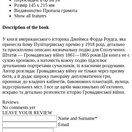
Розмір
145 х 215 мм
Видавництво
Пропала грамота
Show all features
Description of the book
У книзі американського історика Джеймса Форда Роудса, яка
принесла йому Пулітцерівську премію у 1918 році, детально
та прискіпливо описано визначальну подію для Сполучених
Штатів — Громадянську війну 1861—1865 років.Ця книга не є
сухою хронікою, а натомість кожну подію підсилює
детальними портретами сучасників, їх власними роздумами.
Автор розглядає Громадянську війну не тільки через призму
битв, а й додає широку панораму дипломатичної гри,
проникає до владних кабінетів, бавовняних плантацій, вулиць
індустріальних міст. І все це щоби максимально об’єктивно,
яскраво та детально розповісти історію Громадянської війни.
Reviews
No comments yet
LEAVE YOUR REVIEW
Name and Surname*
Email