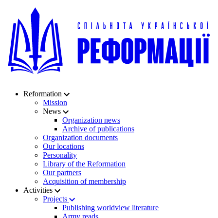
Reformation
Mission
News
Organization news
Archive of publications
Organization documents
Our locations
Personality
Library of the Reformation
Our partners
Acquisition of membership
Activities
Projects
Publishing worldview literature
Army reads