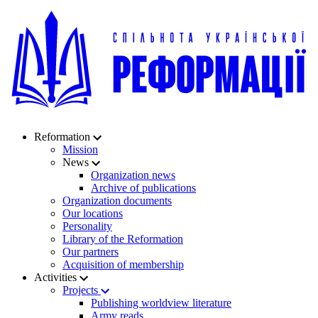
Reformation
Mission
News
Organization news
Archive of publications
Organization documents
Our locations
Personality
Library of the Reformation
Our partners
Acquisition of membership
Activities
Projects
Publishing worldview literature
Army reads