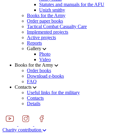
Statutes and manuals for the AFU
Unizh smithy
Books for the Army
Order paper books
Tactical Combat Casualty Care
Implemented projects
Active projects
Reports
Gallery
Photo
Video
Books for the Army
Order books
Download e-books
FAQ
Contacts
Useful links for the military
Contacts
Details
Charity contribution