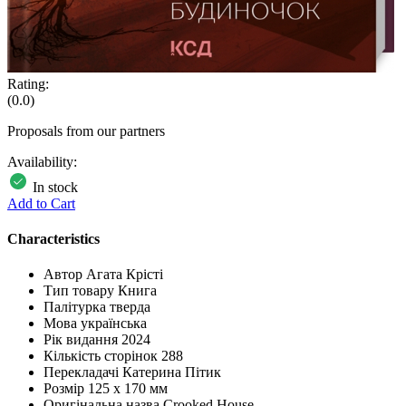
Rating:
(0.0)
Proposals from our partners
Availability:
In stock
Add to Cart
Characteristics
Автор
Агата Крісті
Тип товару
Книга
Палітурка
тверда
Мова
українська
Рік видання
2024
Кількість сторінок
288
Перекладачі
Катерина Пітик
Розмір
125 х 170 мм
Оригінальна назва
Crooked House