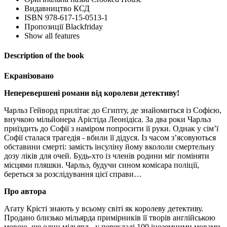
Видавництво
КСД
ISBN
978-617-15-0513-1
Пропозиції
Blackfriday
Show all features
Description of the book
Екранізовано
Неперевершені романи від королеви детективу!
Чарльз Гейворд прилітає до Єгипту, де знайомиться із Софією,
внучкою мільйонера Арістіда Леонідіса. За два роки Чарльз
приїздить до Софії з наміром попросити її руки. Однак у сім’ї
Софії сталася трагедія - вбили її дідуся. Із часом з’ясовуються
обставини смерті: замість інсуліну йому вкололи смертельну
дозу ліків для очей. Будь-хто із членів родини міг поміняти
місцями пляшки. Чарльз, будучи сином комісара поліції,
береться за розслідування цієї справи…
Про автора
Аґату Крісті знають у всьому світі як королеву детективу.
Продано близько мільярда примірників її творів англійською
мовою, ще один мільярд - у перекладі 100 іноземними мовами.