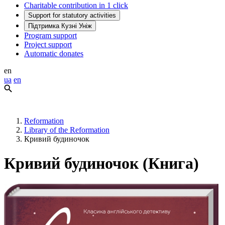
Charitable contribution in 1 click
Support for statutory activities
Підтримка Кузні Уніж
Program support
Project support
Automatic donates
en
ua
en
Reformation
Library of the Reformation
Кривий будиночок
Кривий будиночок (Книга)