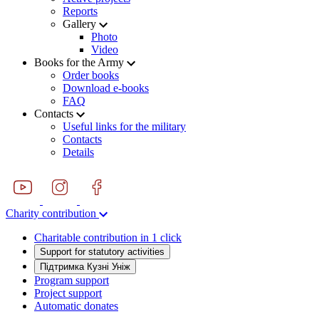
Reports
Gallery
Photo
Video
Books for the Army
Order books
Download e-books
FAQ
Contacts
Useful links for the military
Contacts
Details
Charity contribution
Charitable contribution in 1 click
Support for statutory activities
Підтримка Кузні Уніж
Program support
Project support
Automatic donates