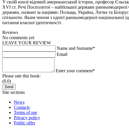
У своїй книзі відомий американський історик, професор Єльсь
XVI ст. Речі Посполитої – найбільшої держави ранньомодерної 
держави, названі за націями: Польща, Україна, Литва та Білор
спільноти. Яким чином з однієї ранньомодерної національної ід
питання власної ідентичності.
Reviews
No comments yet
LEAVE YOUR REVIEW
Name and Surname*
Email
Enter your comment*
Please rate this book:
(0.0)
Site sections
News
Contacts
Terms of use
Privacy policy
Public offer