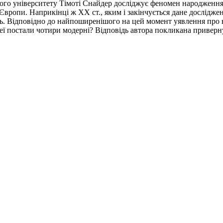
кого університету Тімоті Снайдер досліджує феномен народження
Європи. Наприкінці ж ХХ ст., яким і закінчується дане дослідже
усь. Відповідно до найпоширенішого на цей момент уявлення про
еї постали чотири модерні? Відповідь автора покликана приверну