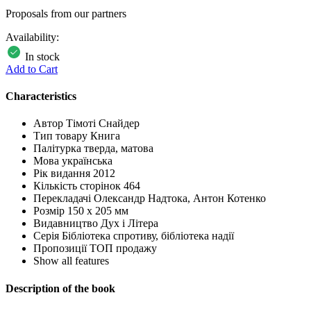
Proposals from our partners
Availability:
In stock
Add to Cart
Characteristics
Автор
Тімоті Снайдер
Тип товару
Книга
Палітурка
тверда, матова
Мова
українська
Рік видання
2012
Кількість сторінок
464
Перекладачі
Олександр Надтока, Антон Котенко
Розмір
150 х 205 мм
Видавництво
Дух і Літера
Серія
Бібліотека спротиву, бібліотека надії
Пропозиції
ТОП продажу
Show all features
Description of the book