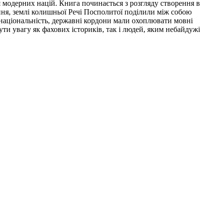
 модерних націй. Книга починається з розгляду створення в
ння, землі колишньої Речі Посполитої поділили між собою
 національність, державні кордони мали охоплювати мовні
ти увагу як фахових істориків, так і людей, яким небайдужі