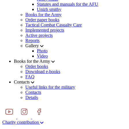
Statutes and manuals for the AFU
Unizh smithy
Books for the Army
Order paper books
Tactical Combat Casualty Care
Implemented projects
Active projects
Reports
Gallery
Photo
Video
Books for the Army
Order books
Download e-books
FAQ
Contacts
Useful links for the military
Contacts
Details
Charity contribution