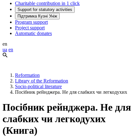
Charitable contribution in 1 click
Support for statutory activities
Підтримка Кузні Уніж
Program support
Project support
Automatic donates
en
ua
en
Reformation
Library of the Reformation
Socio-political literature
Посібник рейнджера. Не для слабких чи легкодухих
Посібник рейнджера. Не для
слабких чи легкодухих
(Книга)