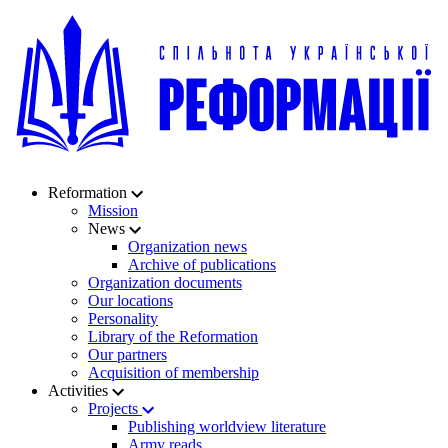
Reformation
Mission
News
Organization news
Archive of publications
Organization documents
Our locations
Personality
Library of the Reformation
Our partners
Acquisition of membership
Activities
Projects
Publishing worldview literature
Army reads