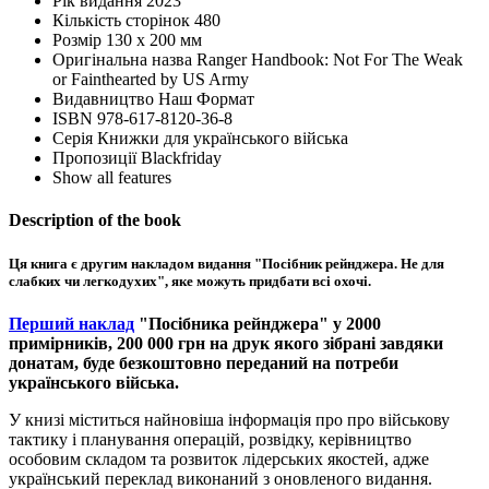
Рік видання
2023
Кількість сторінок
480
Розмір
130 х 200 мм
Оригінальна назва
Ranger Handbook: Not For The Weak
or Fainthearted by US Army
Видавництво
Наш Формат
ISBN
978-617-8120-36-8
Серія
Книжки для українського війська
Пропозиції
Blackfriday
Show all features
Description of the book
Ця книга є другим накладом видання "Посібник рейнджера. Не для
слабких чи легкодухих", яке можуть придбати всі охочі.
Перший наклад
"Посібника рейнджера" у 2000
примірників, 200 000 грн на друк якого зібрані завдяки
донатам, буде безкоштовно переданий на потреби
українського війська.
У книзі міститься найновіша інформація про про військову
тактику і планування операцій, розвідку, керівництво
особовим складом та розвиток лідерських якостей, адже
український переклад виконаний з оновленого видання.