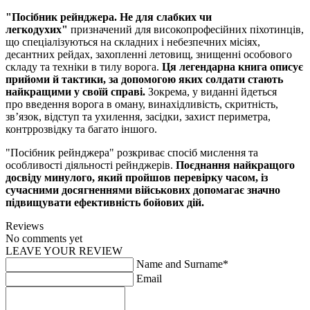
"Посібник рейнджера. Не для слабких чи
легкодухих"
призначений для високопрофесійних піхотинців,
що спеціалізуються на складних і небезпечних місіях,
десантних рейдах, захопленні летовищ, знищенні особового
складу та техніки в тилу ворога.
Ця легендарна книга описує
прийоми й тактики, за допомогою яких солдати стають
найкращими у своїй справі.
Зокрема, у виданні йдеться
про введення ворога в оману, винахідливість, скритність,
зв’язок, відступ та ухилення, засідки, захист периметра,
контррозвідку та багато іншого.
"Посібник рейнджера" розкриває спосіб мислення та
особливості діяльності рейнджерів.
Поєднання найкращого
досвіду минулого, який пройшов перевірку часом, із
сучасними досягненнями військових допомагає значно
підвищувати ефективність бойових дій.
Reviews
No comments yet
LEAVE YOUR REVIEW
Name and Surname*
Email