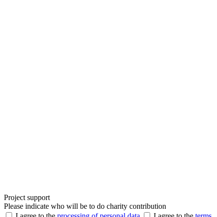
Project support
Please indicate who will be to do charity contribution
I agree to the
processing of personal data
I agree to the
terms