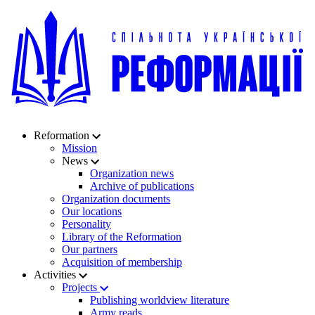
Reformation
Mission
News
Organization news
Archive of publications
Organization documents
Our locations
Personality
Library of the Reformation
Our partners
Acquisition of membership
Activities
Projects
Publishing worldview literature
Army reads