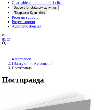
Charitable contribution in 1 click
Support for statutory activities
Підтримка Кузні Уніж
Program support
Project support
Automatic donates
en
ua
en
Reformation
Library of the Reformation
Постправда
Постправда