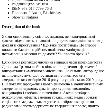
Видавництво
ArtHuss
ISBN
978-617-7799-76-3
Пропозиції
Акція, Blackfriday
Show all features
Description of the book
Як ми опинилися у світі постправди, де «альтернативні
факти» підміняють справжні, а відчуття важливіші за очевидні
докази й спростування? Що таке постправда? Це спроба
видавати бажане за дійсне, політична маніпуляція,
потьмарення масової свідомості? Чи просто брехня?
Ця книжка розглядає численні випадки часів президентства
Дональда Трампа та його вільне поводження з фактами й
використання «магічного мислення». Ба більше, автор іде ще
далі і демонструє, що постправда починалася не з
американських виборів 2016 року чи українських 2019 року.
Він показує зародження цього феномена в маніпулятивному
запереченні наукових фактів про куріння, еволюцію,
вакцинацію і глобальне потепління. Автор розбирає
психологічні ефекти, занепад традиційних медіа і розквіт
соціальних мереж, а також узяте на озброєння правими
радикалами постмодерністське твердження про те, нібито