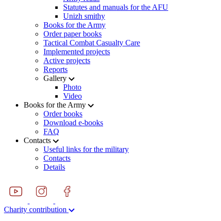
Statutes and manuals for the AFU
Unizh smithy
Books for the Army
Order paper books
Tactical Combat Casualty Care
Implemented projects
Active projects
Reports
Gallery
Photo
Video
Books for the Army
Order books
Download e-books
FAQ
Contacts
Useful links for the military
Contacts
Details
Charity contribution