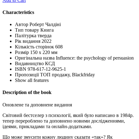
Add to Cart
Characteristics
Автор
Роберт Чалдіні
Тип товару
Книга
Палітурка
тверда
Рік видання
2022
Кількість сторінок
608
Розмір
150 х 220 мм
Оригінальна назва
Influence: the psychology of persuasion
Видавництво
КСД
ISBN
978-617-12-9625-1
Пропозиції
ТОП продажу, Blackfriday
Show all features
Description of the book
Оновлене та доповнене видання
Світовий бестселер з психології, який було написано в 1984р.
тепер перероблено та доповнено новими дослідженнями,
ідеями, прикладами та онлайн-додатками.
Що може змусити кожну людину сказати «так»? Як