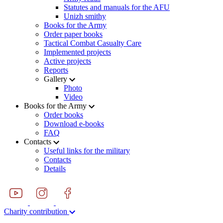
Statutes and manuals for the AFU
Unizh smithy
Books for the Army
Order paper books
Tactical Combat Casualty Care
Implemented projects
Active projects
Reports
Gallery
Photo
Video
Books for the Army
Order books
Download e-books
FAQ
Contacts
Useful links for the military
Contacts
Details
Charity contribution