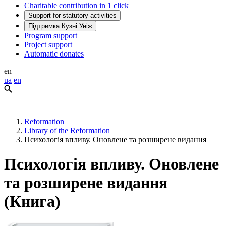
Charitable contribution in 1 click
Support for statutory activities
Підтримка Кузні Уніж
Program support
Project support
Automatic donates
en
ua
en
Reformation
Library of the Reformation
Психологія впливу. Оновлене та розширене видання
Психологія впливу. Оновлене
та розширене видання
(Книга)