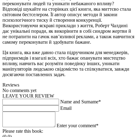
переконувати людей та уникати небажаного впливу?
Відповіді шукайте на сторінках цієї книги, яка миттєво стала
світовим бестселером. Її автор описує методи й закони
психологічного тиску й створення конкуренції.
Використовуючи яскраві приклади з життя, Роберт Чалдині
дає унікальні поради, як викорінити в собі синдром жертви й
не потрапити на гачок нав’язливої реклами, а також навчитися
самому переконувати й здобувати бажане.
Ця книга, яка вже давно стала підручником для менеджерів,
підприємців і взагалі всіх, хто бажає опанувати мистецтво
впливу, навчить вас розуміти поведінку інших, уникати
маніпуляторів людською свідомістю та спілкуватися, завжди
досягаючи поставлених задач.
Reviews
No comments yet
LEAVE YOUR REVIEW
Name and Surname*
Email
Enter your comment*
Please rate this book:
(0.0)