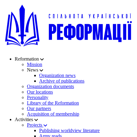
Reformation
Mission
News
Organization news
Archive of publications
Organization documents
Our locations
Personality
Library of the Reformation
Our partners
Acquisition of membership
Activities
Projects
Publishing worldview literature
Army reads