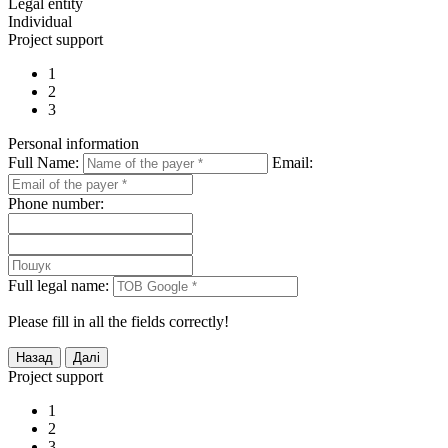
Legal entity
Individual
Project support
1
2
3
Personal information
Full Name:
Email:
Phone number:
Full legal name:
Please fill in all the fields correctly!
Project support
1
2
3