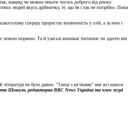
 так, навряд чи можна чекати чогось доброго від ринку
твих людей якусь дрібничку, те, що їм і так не потрібно. Поки
лкоголізму спершу проростає впевненість у собі, а за нею і
є новою нормою. Та й узагалі виникає питання: чи здатен він
літературі не було давно. "Танці з кістками" має всі шанси
та Шокало, редакторка BBC News Україна та член журі