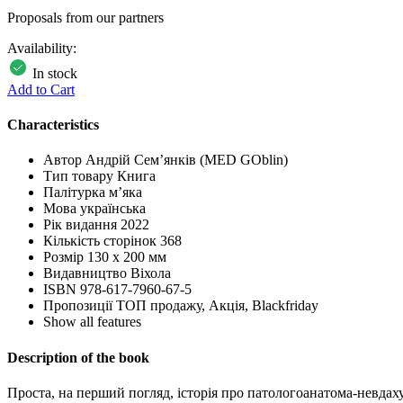
Proposals from our partners
Availability:
In stock
Add to Cart
Characteristics
Автор
Андрій Сем’янків (MED GOblin)
Тип товару
Книга
Палітурка
м’яка
Мова
українська
Рік видання
2022
Кількість сторінок
368
Розмір
130 x 200 мм
Видавництво
Віхола
ISBN
978-617-7960-67-5
Пропозиції
ТОП продажу, Акція, Blackfriday
Show all features
Description of the book
Проста, на перший погляд, історія про патологоанатома-невдаху