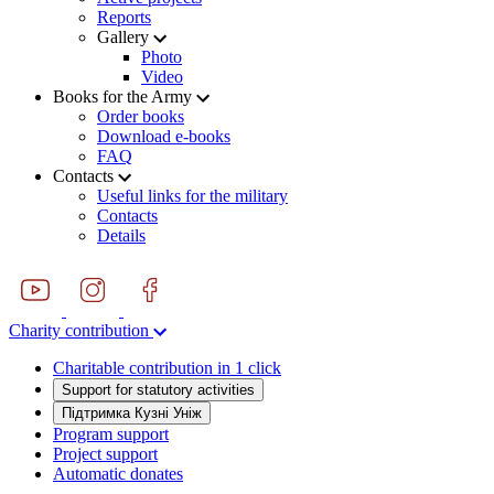
Reports
Gallery
Photo
Video
Books for the Army
Order books
Download e-books
FAQ
Contacts
Useful links for the military
Contacts
Details
Charity contribution
Charitable contribution in 1 click
Support for statutory activities
Підтримка Кузні Уніж
Program support
Project support
Automatic donates