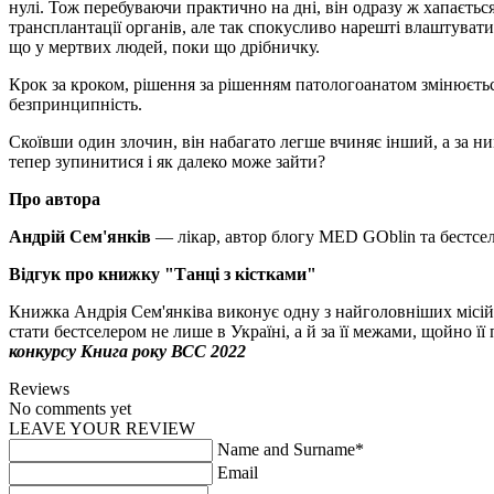
нулі. Тож перебуваючи практично на дні, він одразу ж хапається
трансплантації органів, але так спокусливо нарешті влаштувати
що у мертвих людей, поки що дрібничку.
Крок за кроком, рішення за рішенням патологоанатом змінюється
безпринципність.
Скоївши один злочин, він набагато легше вчиняє інший, а за н
тепер зупинитися і як далеко може зайти?
Про автора
Андрій Сем'янків
— лікар, автор блогу MED GOblin та бестсел
Відгук про книжку "Танці з кістками"
Книжка Андрія Сем'янківа виконує одну з найголовніших місій л
стати бестселером не лише в Україні, а й за її межами, щойно 
конкурсу Книга року ВСС 2022
Reviews
No comments yet
LEAVE YOUR REVIEW
Name and Surname*
Email