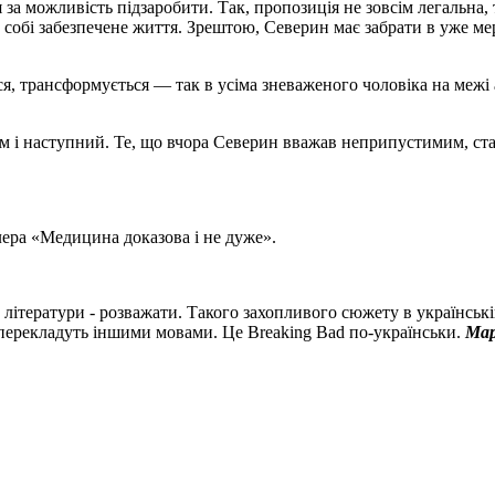
 за можливість підзаробити. Так, пропозиція не зовсім легальна,
 собі забезпечене життя. Зрештою, Северин має забрати в уже мер
, трансформується — так в усіма зневаженого чоловіка на межі а
им і наступний. Те, що вчора Северин вважав неприпустимим, ста
ера «Медицина доказова і не дуже».
ітератури - розважати. Такого захопливого сюжету в українській 
її перекладуть іншими мовами. Це Breaking Bad по-українськи.
Мар