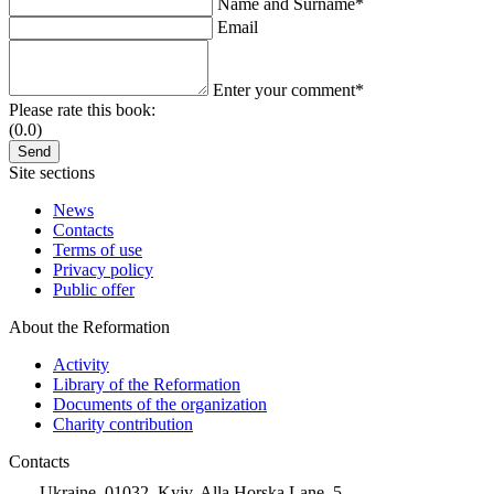
Name and Surname*
Email
Enter your comment*
Please rate this book:
(0.0)
Site sections
News
Contacts
Terms of use
Privacy policy
Public offer
About the Reformation
Activity
Library of the Reformation
Documents of the organization
Charity contribution
Contacts
Ukraine, 01032, Kyiv, Alla Horska Lane, 5