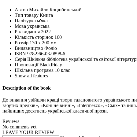
Автор
Михайло Коцюбинський
Тип товару
Книга
Палітурка
м'яка
Мова
українська
Рік видання
2022
Кількість сторінок
160
Розмір
130 х 200 мм
Видавництво
Фоліо
ISBN
978-966-03-9898-6
Серія
Шкільна бібліотека української та світової літератур
Пропозиції
Blackfriday
Шкільна програма
10 клас
Show all features
Description of the book
До видання увійшли кращі твори талановитого українського п
забутих предків», «Коні не винні», «Intermezzo», «Сміх» та інш
найвищих досягнень української класичної прози.
Reviews
No comments yet
LEAVE YOUR REVIEW