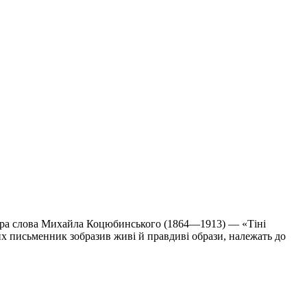
стра слова Михайла Коцюбинського (1864—1913) — «Тіні
ких письменник зобразив живі й правдиві образи, належать до