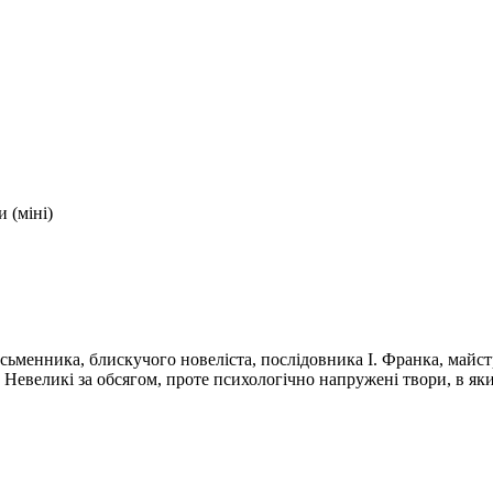
и (міні)
исьменника, блискучого новеліста, послідовника І. Франка, май
і. Невеликі за обсягом, проте психологічно напружені твори, в я