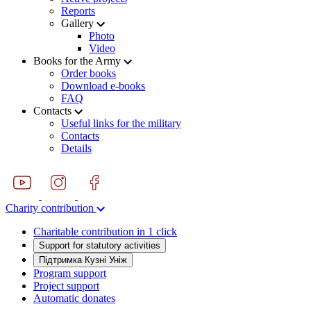
Reports
Gallery
Photo
Video
Books for the Army
Order books
Download e-books
FAQ
Contacts
Useful links for the military
Contacts
Details
Charity contribution
Charitable contribution in 1 click
Support for statutory activities
Підтримка Кузні Уніж
Program support
Project support
Automatic donates