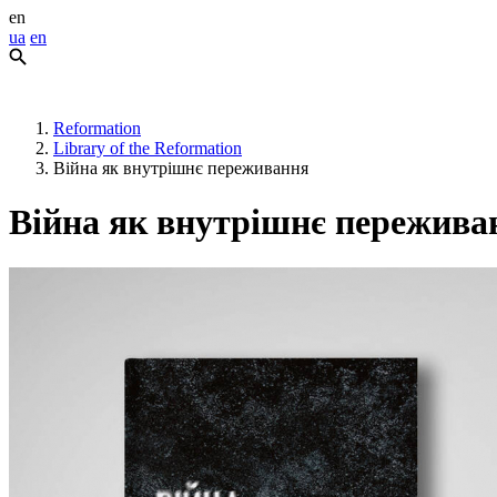
en
ua
en
Reformation
Library of the Reformation
Війна як внутрішнє переживання
Війна як внутрішнє пережива