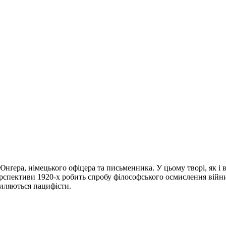
нґера, німецького офіцера та письменника. У цьому творі, як і 
рспективи 1920-х робить спробу філософського осмислення війни:
миляються пацифісти.