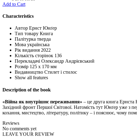
Add to Cart
Characteristics
Автор
Ернст Юнґер
Тип товару
Книга
Палітурка
тверда
Мова
українська
Рік видання
2022
Кількість сторінок
136
Перекладачі
Олександр Андрієвський
Розмір
125 х 170 мм
Видавництво
Стилет і стилос
Show all features
Description of the book
«Війна як внутрішнє переживання»
– це друга книга Ернста Ю
Західний фронт Першої Світової. Натомість тут Юнґер уже з пе
кохання, мистецтво, літературу, політику – і пояснює, чому по
Reviews
No comments yet
LEAVE YOUR REVIEW