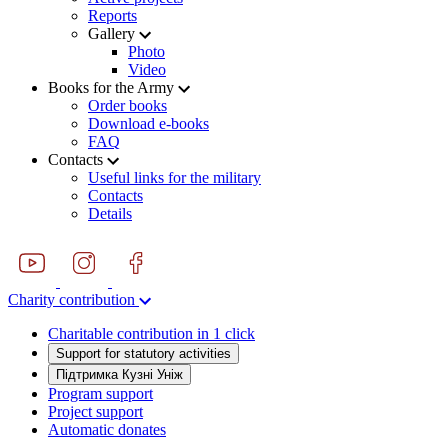
Reports
Gallery
Photo
Video
Books for the Army
Order books
Download e-books
FAQ
Contacts
Useful links for the military
Contacts
Details
Charity contribution
Charitable contribution in 1 click
Support for statutory activities
Підтримка Кузні Уніж
Program support
Project support
Automatic donates