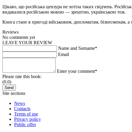
Цікаво, що російська цензура не хотіла таких свідчень. Російсь
видавалися російською мовою — зрештою, українською теж.
Книга стане в пригоді військовим, дипломатам, бізнесменам, а та
Reviews
No comments yet
LEAVE YOUR REVIEW
Name and Surname*
Email
Enter your comment*
Please rate this book:
(0.0)
Site sections
News
Contacts
Terms of use
Privacy policy
Public offer