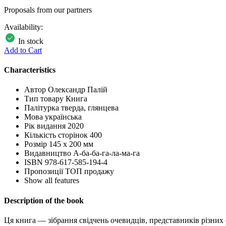
Proposals from our partners
Availability:
In stock
Add to Cart
Characteristics
Автор
Олександр Палій
Тип товару
Книга
Палітурка
тверда, глянцева
Мова
українська
Рік видання
2020
Кількість сторінок
400
Розмір
145 х 200 мм
Видавництво
А-ба-ба-га-ла-ма-га
ISBN
978-617-585-194-4
Пропозиції
ТОП продажу
Show all features
Description of the book
Ця книга — зібрання свідчень очевидців, представників різних е