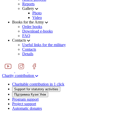
Reports
Gallery
Photo
Video
Books for the Army
Order books
Download e-books
FAQ
Contacts
Useful links for the military
Contacts
Details
Charity contribution
Charitable contribution in 1 click
Support for statutory activities
Підтримка Кузні Уніж
Program support
Project support
Automatic donates