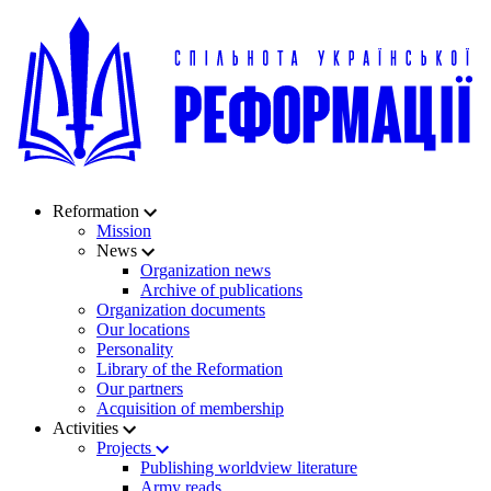
Reformation
Mission
News
Organization news
Archive of publications
Organization documents
Our locations
Personality
Library of the Reformation
Our partners
Acquisition of membership
Activities
Projects
Publishing worldview literature
Army reads