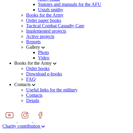
Statutes and manuals for the AFU
Unizh smithy
Books for the Army
Order paper books
Tactical Combat Casualty Care
Implemented projects
Active projects
Reports
Gallery
Photo
Video
Books for the Army
Order books
Download e-books
FAQ
Contacts
Useful links for the military
Contacts
Details
Charity contribution