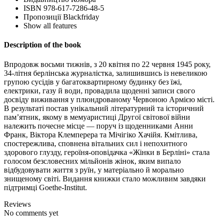
ISBN
978-617-7286-48-5
Пропозиції
Blackfriday
Show all features
Description of the book
Впродовж восьми тижнів, з 20 квітня по 22 червня 1945 року,
34-літня берлінська журналістка, залишившись із невеликою
групою сусідів у багатоквартирному будинку без їжі,
електрики, газу й води, провадила щоденні записи свого
досвіду виживання у плюндрованому Червоною Армією місті.
В результаті постав унікальний літературний та історичний
пам’ятник, якому в мемуаристиці Другої світової війни
належить почесне місце — поруч із щоденниками Анни
Франк, Віктора Клемперера та Мічігіко Хачійя. Кмітлива,
спостережлива, сповнена вітальних сил і непохитного
здорового глузду, героїня-оповідачка «Жінки в Берліні» стала
голосом безсловесних мільйонів жінок, яким випало
відбудовувати життя з руїн, у матеріально й морально
знищеному світі. Видання книжки стало можливим завдяки
підтримці Goethe-Institut.
Reviews
No comments yet