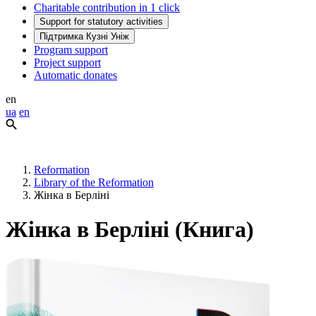
Charitable contribution in 1 click
Support for statutory activities
Підтримка Кузні Уніж
Program support
Project support
Automatic donates
en
ua
en
Reformation
Library of the Reformation
Жінка в Берліні
Жінка в Берліні (Книга)