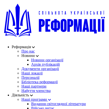
Реформація
Про нас
Новини
Новини організації
Архів публікацій
Документи організації
Наші локації
Персоналії
Бібліотека реформації
Наші партнери
Набуття членства
Діяльність
Наші програми
Видання світоглядної літератури
Військо читає