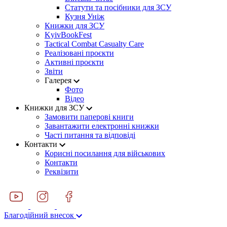
Статути та посібники для ЗСУ
Кузня Уніж
Книжки для ЗСУ
KyivBookFest
Tactical Combat Casualty Care
Реалізовані проєкти
Активні проєкти
Звіти
Галерея
Фото
Відео
Книжки для ЗСУ
Замовити паперові книги
Завантажити електронні книжки
Часті питання та відповіді
Контакти
Корисні посилання для військових
Контакти
Реквізити
Благодійний внесок