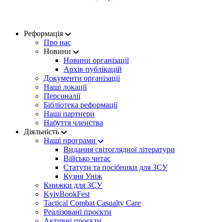
Реформація
Про нас
Новини
Новини організації
Архів публікацій
Документи організації
Наші локації
Персоналії
Бібліотека реформації
Наші партнери
Набуття членства
Діяльність
Наші програми
Видання світоглядної літератури
Військо читає
Статути та посібники для ЗСУ
Кузня Уніж
Книжки для ЗСУ
KyivBookFest
Tactical Combat Casualty Care
Реалізовані проєкти
Активні проєкти