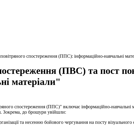
 повітряного спостереження (ППС): інформаційно-навчальні мате
постереження (ПВС) та пост по
ні матеріали"
ряного спостереження (ППС)" включає інформаційно-навчальні м
я. Зокрема, до брошури увійшли:
організації та несенню бойового чергування на посту візуального