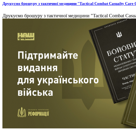
Друкуємо брошуру з тактичної медицини "Tactical Combat Casualty Care 
Друкуємо брошуру з тактичної медицини "Tactical Combat Casua