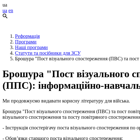
ua
ua
en
Реформація
Програми
Наші програми
Статути та посібники для ЗСУ
Брошура "Пост візуального спостереження (ПВС) та пост
Брошура "Пост візуального с
(ППС): інформаційно-навчаль
Ми продовжуємо видавати корисну літературу для війська.
Брошура "Пост візуального спостереження (ПВС) та пост повіт
візуального спостереження та посту повітряного спостереженн
- Інструкція спостерігачу поста візуального спостереження по 
- Обов’язки старшого поста візуального спостереження;