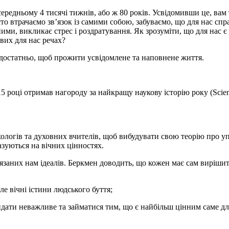
редньому 4 тисячі тижнів, або ж 80 років. Усвідомивши це, вам 
то втрачаємо зв’язок із самими собою, забуваємо, що для нас сп
ми, викликає стрес і роздратування. Як зрозуміти, що для нас є
вих для нас речах?
 достатньо, щоб прожити усвідомлене та наповнене життя.
році отримав нагороду за найкращу наукову історію року (Science
ологів та духовних вчителів, щоб вибудувати свою теорію про уп
базуються на вічних цінностях.
язаних нам ідеалів. Беркмен доводить, що кожен має сам вирішит
е вічні істини людського буття;
кидати неважливе та займатися тим, що є найбільш цінним саме дл