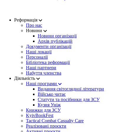
Реформація
Про нас
Новини
Новини організації
Архів публікацій
Документи організації
Наші локації
Персоналії
Бібліотека реформації
Наші партнери
Набуття членства
Діяльність
Наші програми
Видання світоглядної літератури
Військо читає
Статути та посібники для ЗСУ
Кузня Уніж
Книжки для ЗСУ
KyivBookFest
Tactical Combat Casualty Care
Реалізовані проєкти
Активні проєкти