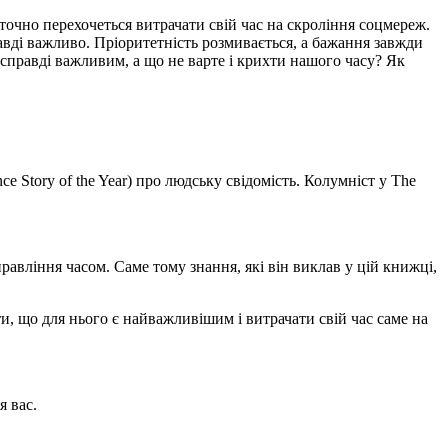
точно перехочеться витрачати свій час на скроління соцмереж.
равді важливо. Пріоритетність розмивається, а бажання завжди
 справді важливим, а що не варте і крихти нашого часу? Як
 Story of the Year) про людську свідомість. Колумніст у The
равління часом. Саме тому знання, які він виклав у цій книжці,
и, що для нього є найважливішим і витрачати свій час саме на
я вас.