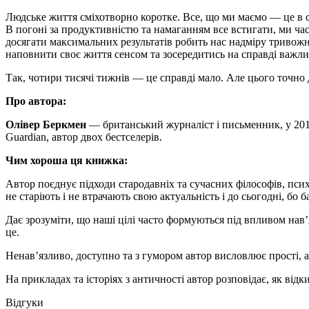
Людське життя сміхотворно коротке. Все, що ми маємо — це в се
В погоні за продуктивністю та намаганням все встигати, ми час
досягати максимальних результатів робить нас надміру тривожни
наповнити своє життя сенсом та зосередитись на справді важли
Так, чотири тисячі тижнів — це справді мало. Але цього точно
Про автора:
Олівер Беркмен
— британський журналіст і письменник, у 2015 
Guardian, автор двох бестселерів.
Чим хороша ця книжка:
Автор поєднує підходи стародавніх та сучасних філософів, псих
не старіють і не втрачають свою актуальність і до сьогодні, бо 
Дає зрозуміти, що наші цілі часто формуються під впливом нав’
це.
Ненав’язливо, доступно та з гумором автор висловлює прості, ал
На прикладах та історіях з античності автор розповідає, як від
Відгуки