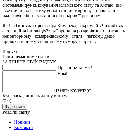
системами функціонування ісламського світу та Китаю, що
вже починають «тиху колонізацію» Європи, – і наостанок
змальовує кілька можливих сценаріїв її розвитку.
Як і всі книжки професора Комарека, зокрема й «Чоловік як
еволюційна інновація?», «Європа на роздоріжжі» написана у
неповторному «комареківському» стилі – легкому, дещо
провокативному, сповненому гумору та іронії.
Відгуки
Поки немає коментарів
ЗАЛИШТЕ СВІЙ ВІДГУК
Прізвище та ім'я*
Email
Введіть коментар*
Будь ласка, оцініть данну книгу:
(0.0)
Розділи сайту
Новини
Контакти