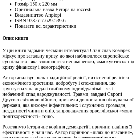
Розмір
150 х 220 мм
Оригінальна назва
Evropa na rozcestі
Видавництво
Апріорі
ISBN
978-617-629-539-6
Показати всі характеристики
Опис книги
У цій книзі відомий чеський інтелектуал Станіслав Комарек
міркує про загальну кризу, до якої наблизилося європейське
суспільство і яка залишається непоміченою, «маскуючись» під
кризу фінансову і демографічну.
Автор аналізує роль традиційної релігії, витісненої релігією
економічного зростання, добробуту і споживання, що
ґрунтується на дедалі глибшому індивідуалізмі – як і
небачений спад народжуваності. Травми, завдані Європі
Другою світовою війною, призвели до постання піклувальної
держави, яка виховує інфантильних і слухняних громадян,
нездатності чинити опір, запровадження орвеллівської «мови
політкоректності» тощо.
Розглянуто історичне коріння демократії і причини падіння її
ефективності у наш час. Автор порівнює «шлях до вгасання»,
яким прямує західне суспільство, із життєздатнішими