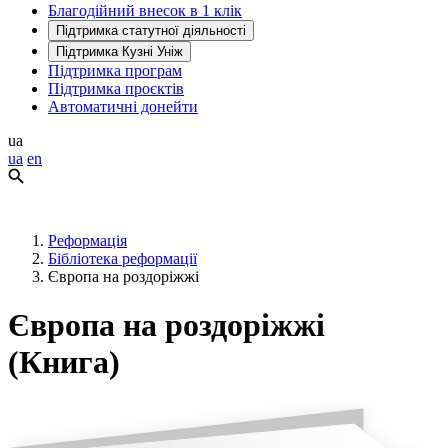
Благодійний внесок в 1 клік
Підтримка статутної діяльності
Підтримка Кузні Уніж
Підтримка програм
Підтримка проєктів
Автоматичні донейти
ua
ua
en
Реформація
Бібліотека реформації
Європа на роздоріжжі
Європа на роздоріжжі
(Книга)