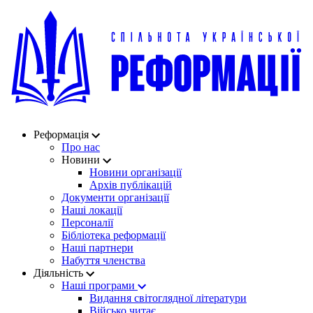
Реформація
Про нас
Новини
Новини організації
Архів публікацій
Документи організації
Наші локації
Персоналії
Бібліотека реформації
Наші партнери
Набуття членства
Діяльність
Наші програми
Видання світоглядної літератури
Військо читає