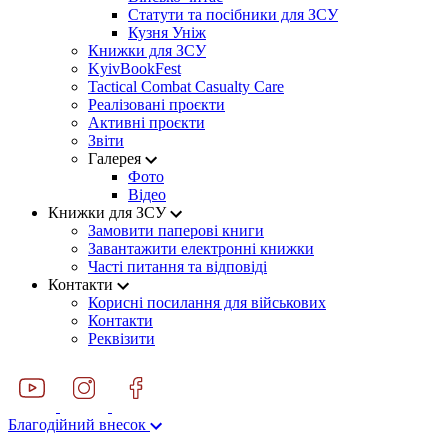
Статути та посібники для ЗСУ
Кузня Уніж
Книжки для ЗСУ
KyivBookFest
Tactical Combat Casualty Care
Реалізовані проєкти
Активні проєкти
Звіти
Галерея
Фото
Відео
Книжки для ЗСУ
Замовити паперові книги
Завантажити електронні книжки
Часті питання та відповіді
Контакти
Корисні посилання для військових
Контакти
Реквізити
Благодійний внесок