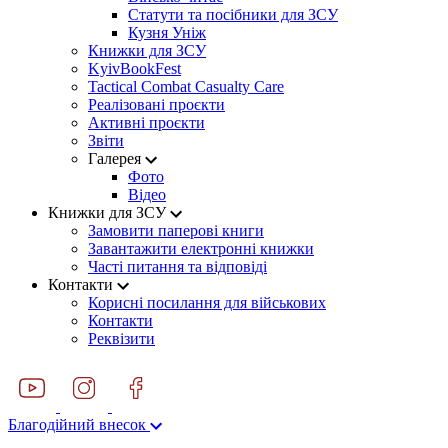
Статути та посібники для ЗСУ
Кузня Уніж
Книжки для ЗСУ
KyivBookFest
Tactical Combat Casualty Care
Реалізовані проєкти
Активні проєкти
Звіти
Галерея
Фото
Відео
Книжки для ЗСУ
Замовити паперові книги
Завантажити електронні книжки
Часті питання та відповіді
Контакти
Корисні посилання для військових
Контакти
Реквізити
Благодійний внесок