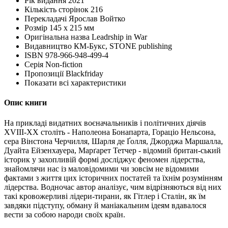
Рік видання
2021
Кількість сторінок
216
Перекладачі
Ярослав Войтко
Розмір
145 х 215 мм
Оригінальна назва
Leadrship in War
Видавництво
КМ-Букс, STONE publishing
ISBN
978-966-948-499-4
Серія
Non-fiction
Пропозиції
Blackfriday
Показати всі характеристики
Опис книги
На прикладі видатних воєначальників і політичних діячів
XVIII-XX століть - Наполеона Бонапарта, Гораціо Нельсона,
сера Вінстона Черчилля, Шарля де Ґолля, Джорджа Маршалла,
Дуайта Ейзенхауера, Марґарет Тетчер - відомий британ-ський
історик у захопливій формі досліджує феномен лідерства,
знайомлячи нас із маловідомими чи зовсім не відомими
фактами з життя цих історичних постатей та їхнім розумінням
лідерства. Водночас автор аналізує, чим відрізняються від них
такі кровожерливі лідери-тирани, як Гітлер і Сталін, як їм
завдяки підступу, обману й маніакальним ідеям вдавалося
вести за собою народи своїх країн.