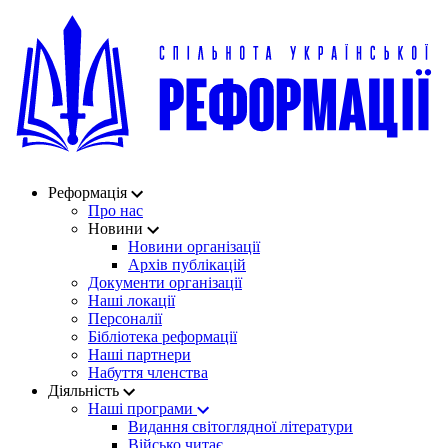
Реформація
Про нас
Новини
Новини організації
Архів публікацій
Документи організації
Наші локації
Персоналії
Бібліотека реформації
Наші партнери
Набуття членства
Діяльність
Наші програми
Видання світоглядної літератури
Військо читає