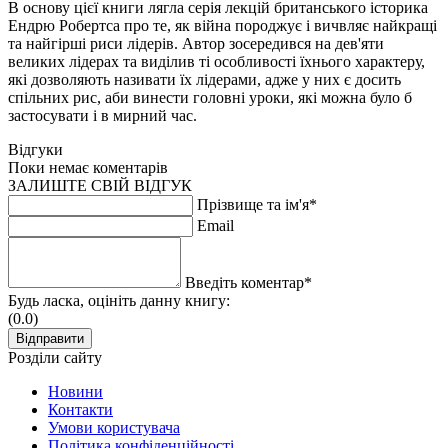
В основу цієї книги лягла серія лекцій британського історика
Ендрю Робертса про те, як війна породжує і вичвляє найкращі
та найгірші риси лідерів. Автор зосередився на дев'яти
великих лідерах та виділив ті особливості їхнього характеру,
які дозволяють називати їх лідерами, адже у них є досить
спільних рис, аби винести головні уроки, які можна було б
застосувати і в мирний час.
Відгуки
Поки немає коментарів
ЗАЛИШТЕ СВІЙ ВІДГУК
Прізвище та ім'я*
Email
Введіть коментар*
Будь ласка, оцініть данну книгу:
(0.0)
Розділи сайту
Новини
Контакти
Умови користувача
Політика конфіденційності