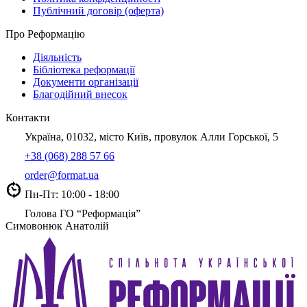
Публічний договір (оферта)
Про Реформацію
Діяльність
Бібліотека реформації
Документи організації
Благодійний внесок
Контакти
Україна, 01032, місто Київ, провулок Алли Горської, 5
+38 (068) 288 57 66
order@format.ua
Пн-Пт: 10:00 - 18:00
Голова ГО “Реформація”
Симовонюк Анатолій