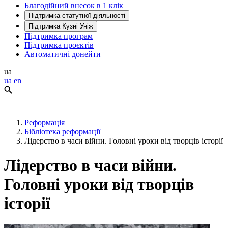
Благодійний внесок в 1 клік
Підтримка статутної діяльності
Підтримка Кузні Уніж
Підтримка програм
Підтримка проєктів
Автоматичні донейти
ua
ua
en
Реформація
Бібліотека реформації
Лідерство в часи війни. Головні уроки від творців історії
Лідерство в часи війни.
Головні уроки від творців
історії