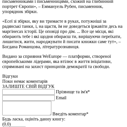
письменниками і письменницями, схожий на глибинний
портрет Європи», – Еммануель Рубен, письменник,
упорядник збірки.
«Есеї зі збірки, яку ви тримаєте в руках, потужніші за
радянські танки, і, на щастя, їм не доведеться іржавіти десь на
маргінесах історії. Це оповіді про дім. ... Все це місця, які
обирають тебе і які щодня обираєш ти, вирішуючи переїхати,
лишитися, жити, народжувати й писати книжки саме тут», –
Богдана Романцова, літературознавиця.
Видано за сприяння WeEurope — платформи, створеної
європейськими лідерами, яка втілює в життя ініціативи,
спрямовані на захист принципів демократії та свободи.
Відгуки
Поки немає коментарів
ЗАЛИШТЕ СВІЙ ВІДГУК
Прізвище та ім'я*
Email
Введіть коментар*
Будь ласка, оцініть данну книгу:
(0.0)