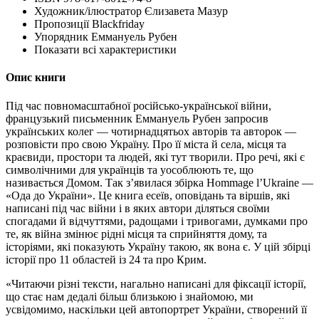
Художник/ілюстратор
Єлизавета Мазур
Пропозиції
Blackfriday
Упорядник
Еммануель Рубен
Показати всі характеристики
Опис книги
Під час повномасштабної російсько-української війни,
французький письменник Еммануель Рубен запросив
українських колег — чотирнадцятьох авторів та авторок —
розповісти про свою Україну. Про її міста й села, місця та
краєвиди, простори та людей, які тут творили. Про речі, які є
символічними для українців та уособлюють те, що
називається Домом. Так з’явилася збірка Hommage l’Ukraine —
«Ода до України». Це книга есеїв, оповідань та віршів, які
написані під час війни і в яких автори діляться своїми
спогадами й відчуттями, радощами і тривогами, думками про
те, як війна змінює рідні місця та сприйняття дому, та
історіями, які показують Україну такою, як вона є. У цій збірці
історії про 11 областей із 24 та про Крим.
«Читаючи різні тексти, нагально написані для фіксації історії,
що стає нам дедалі більш близькою і знайомою, ми
усвідомимо, наскільки цей автопортрет України, створений її