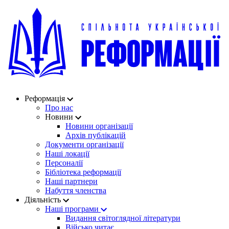
Реформація
Про нас
Новини
Новини організації
Архів публікацій
Документи організації
Наші локації
Персоналії
Бібліотека реформації
Наші партнери
Набуття членства
Діяльність
Наші програми
Видання світоглядної літератури
Військо читає