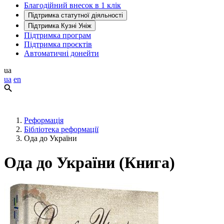
Благодійний внесок в 1 клік
Підтримка статутної діяльності
Підтримка Кузні Уніж
Підтримка програм
Підтримка проєктів
Автоматичні донейти
ua
ua
en
Реформація
Бібліотека реформації
Ода до України
Ода до України (Книга)