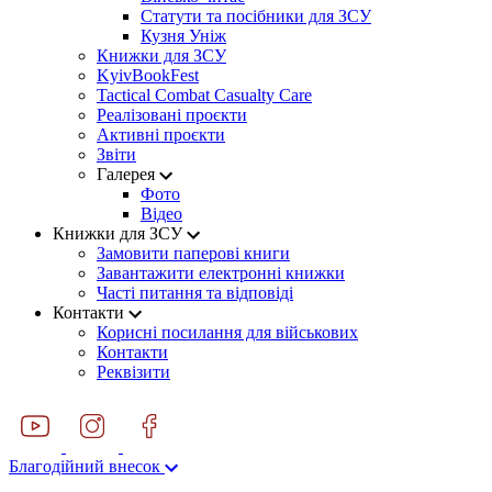
Статути та посібники для ЗСУ
Кузня Уніж
Книжки для ЗСУ
KyivBookFest
Tactical Combat Casualty Care
Реалізовані проєкти
Активні проєкти
Звіти
Галерея
Фото
Відео
Книжки для ЗСУ
Замовити паперові книги
Завантажити електронні книжки
Часті питання та відповіді
Контакти
Корисні посилання для військових
Контакти
Реквізити
Благодійний внесок