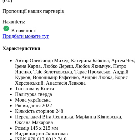
(0.0)
Пропозиції наших партнерів
Наявність:
В наявності
Придбати можете тут
Характеристики
Автор
Олександр Михед, Катерина Бабкіна, Артем Чех,
Ірена Карпа, Любко Дереш, Любов Якимчук, Петро
Яценко, Таіс Золотковська, Тарас Прохасько, Андрій
Курков, Володимир Рафєєнко, Андрій Любка, Борис
Херсонський, Анастасія Левкова
Тип товару
Книга
Палітурка
тверда
Мова
українська
Рік видання
2022
Кількість сторінок
248
Перекладачі
Віта Левицька, Маріанна Кіяновська,
Оксана Макарова
Розмір
145 х 215 мм
Видавництво
#книголав
ISBN
978-617-8012-74-8