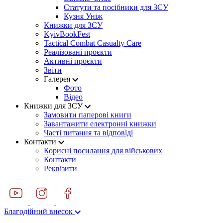
Статути та посібники для ЗСУ
Кузня Уніж
Книжки для ЗСУ
KyivBookFest
Tactical Combat Casualty Care
Реалізовані проєкти
Активні проєкти
Звіти
Галерея
Фото
Відео
Книжки для ЗСУ
Замовити паперові книги
Завантажити електронні книжки
Часті питання та відповіді
Контакти
Корисні посилання для військових
Контакти
Реквізити
Благодійний внесок