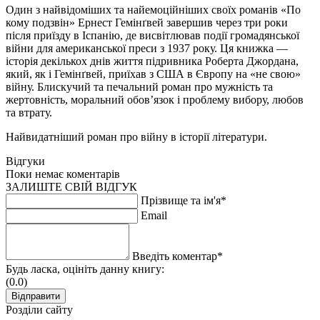
Один з найвідоміших та найемоційніших своїх романів «По
кому подзвін» Ернест Гемінґвей завершив через три роки
після приїзду в Іспанію, де висвітлював події громадянської
війни для американської преси з 1937 року. Ця книжка —
історія декількох днів життя підривника Роберта Джордана,
який, як і Гемінґвей, приїхав з США в Європу на «не свою»
війну. Блискучий та печальний роман про мужність та
жертовність, моральний обов’язок і проблему вибору, любов
та втрату.
Найвидатніший роман про війну в історії літератури.
Відгуки
Поки немає коментарів
ЗАЛИШТЕ СВІЙ ВІДГУК
Прізвище та ім'я*
Email
Введіть коментар*
Будь ласка, оцініть данну книгу:
(0.0)
Розділи сайту