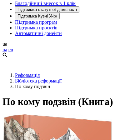
Благодійний внесок в 1 клік
Підтримка статутної діяльності
Підтримка Кузні Уніж
Підтримка програм
Підтримка проєктів
Автоматичні донейти
ua
ua
en
Реформація
Бібліотека реформації
По кому подзвін
По кому подзвін (Книга)