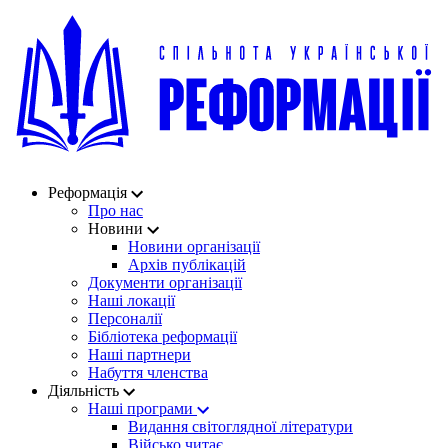
Реформація
Про нас
Новини
Новини організації
Архів публікацій
Документи організації
Наші локації
Персоналії
Бібліотека реформації
Наші партнери
Набуття членства
Діяльність
Наші програми
Видання світоглядної літератури
Військо читає