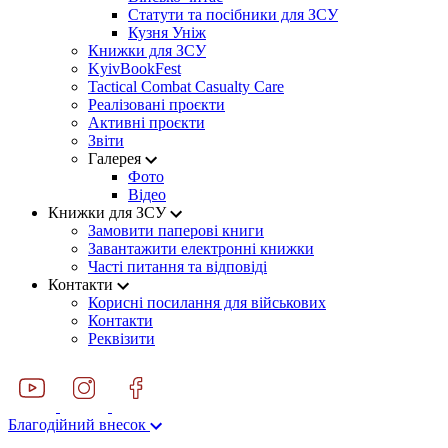
Статути та посібники для ЗСУ
Кузня Уніж
Книжки для ЗСУ
KyivBookFest
Tactical Combat Casualty Care
Реалізовані проєкти
Активні проєкти
Звіти
Галерея
Фото
Відео
Книжки для ЗСУ
Замовити паперові книги
Завантажити електронні книжки
Часті питання та відповіді
Контакти
Корисні посилання для військових
Контакти
Реквізити
Благодійний внесок