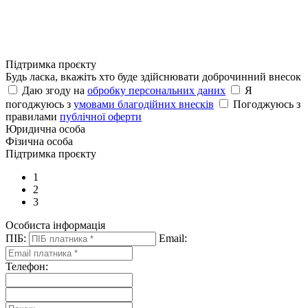
Підтримка проєкту
Будь ласка, вкажіть хто буде здійснювати доброчинний внесок
Даю згоду на
обробку персональних даних
Я
погоджуюсь з
умовами благодійних внесків
Погоджуюсь з
правилами
публічної оферти
Юридична особа
Фізична особа
Підтримка проєкту
1
2
3
Особиста інформація
ПІБ:
Email:
Телефон: