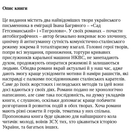
Опис книги
Це видання містить два найвідоміших твори українського
письменника в еміграції Івана Багряного – «Сад
Гетсиманський» і «Тигролови». У своїх романах – почасти
автобіографічних – автор безжально викриває всю злочинну,
цинічну й антигуманну сутність комуністично-сталінського
режиму зокрема й тоталітаризму взагалі. Головні герої творів,
попри всі знущання, приниження, тортури кривавих
прислужників каральної машини НКВС, не занепадають
духом, продовжують опиратися режимові й залишаються
людьми. Обидва романи вкрай актуальні й у наш час, адже
дають змогу краще усвідомити мотиви й наміри рашистів, які
насправді є палкими послідовниками сталінських карателів.
Саме до їхніх жорстоких і нелюдських методів та ідей вони
досі вдаються у своїх діях. Романи подано не хронологічно
написанню, але саме така послідовність, на думку укладачів
книги, є слушною, оскільки допомагає краще побачити
розгортання й розвиток подій в обох творах. Хоча романи
мають різні сюжети й героїв, тематика у них спільна.
Пропонована книга буде цікавою для найширшого кола
читачів: молоді, воїнів ЗСУ, тих, хто цікавиться історією
України, та багатьох інших.