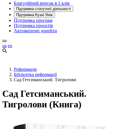
Благодійний внесок в 1 клік
Підтримка статутної діяльності
Підтримка Кузні Уніж
Підтримка програм
Підтримка проєктів
Автоматичні донейти
ua
ua
en
Реформація
Бібліотека реформації
Сад Гетсиманський. Тигролови
Сад Гетсиманський.
Тигролови (Книга)