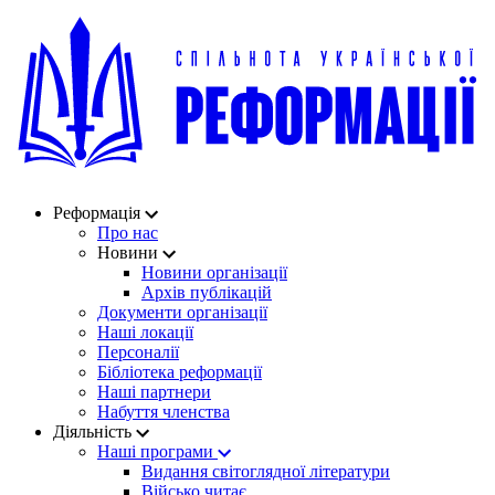
Реформація
Про нас
Новини
Новини організації
Архів публікацій
Документи організації
Наші локації
Персоналії
Бібліотека реформації
Наші партнери
Набуття членства
Діяльність
Наші програми
Видання світоглядної літератури
Військо читає