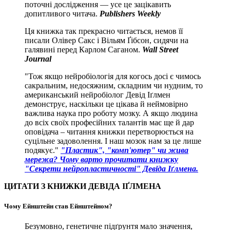
поточні дослідження — усе це зацікавить
допитливого читача.
Publishers Weekly
Ця книжка так прекрасно читається, немов її
писали Олівер Сакс і Вільям Ґібсон, сидячи на
галявині перед Карлом Саганом.
Wall Street
Journal
"Тож якщо нейробіологія для когось досі є чимось
сакральним, недосяжним, складним чи нудним, то
американський нейробіолог Девід Іґлмен
демонструє, наскільки це цікава й неймовірно
важлива наука про роботу мозку. А якщо людина
до всіх своїх професійних талантів має ще й дар
оповідача – читання книжки перетворюється на
суцільне задоволення. І наш мозок нам за це лише
подякує."
"Пластик", "комп'ютер" чи жива
мережа? Чому варто прочитати книжку
"Секрети нейропластичності" Девіда Іґлмена.
ЦИТАТИ З КНИЖКИ ДЕВІДА ІҐЛМЕНА
Чому Ейнштейн став Ейнштейном?
Безумовно, генетичне підґрунтя мало значення,