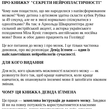
ПРО КНИЖКУ "СЕКРЕТИ НЕЙРОПЛАСТИЧНОСТІ"
Чому нам пощастило, що ми народилися з напівсформованим
мозком? Чому дитина з аутизмом здатна скласти кубик Рубіка
за 49 секунд, але не в змозі нормально спілкуватися з
однолітками? Як так: в Арнольда Шварценеґґера дуже
сильний австрійський акцент, а акторка українського
походження Міла Куніс говорить англійською як носійка
мови? Вони ж обоє давно працюють на Голлівуд!
Це все питання до мозку і про мозок. І це тільки частинка
дивовиж, про які розповідає
Девід Іґлмен — один із
найславетніших нейробіологів сучасності
.
ДЛЯ КОГО ВИДАННЯ
Для всіх, кого цікавлять можливості власного мозку — як
розвинути його так, щоб краще навчатися, коли краще
навчатися, як опановувати іноземні мови й запобігати віковим
змінам.
ЧОМУ ЦЯ КНИЖКА ДЕВІДА ІҐЛМЕНА
Ця праця —
захоплива інструкція до вашого мозку
. Завдяки
їй ви на повну потужність користуватиметеся власними