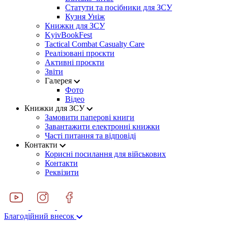
Статути та посібники для ЗСУ
Кузня Уніж
Книжки для ЗСУ
KyivBookFest
Tactical Combat Casualty Care
Реалізовані проєкти
Активні проєкти
Звіти
Галерея
Фото
Відео
Книжки для ЗСУ
Замовити паперові книги
Завантажити електронні книжки
Часті питання та відповіді
Контакти
Корисні посилання для військових
Контакти
Реквізити
Благодійний внесок