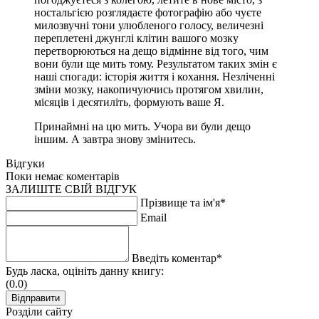
ностальгією розглядаєте фотографію або чуєте
милозвучні тони улюбленого голосу, величезні
переплетені джунглі клітин вашого мозку
перетворюються на дещо відмінне від того, чим
вони були ще мить тому. Результатом таких змін є
наші спогади: історія життя і кохання. Незліченні
зміни мозку, накопичуючись протягом хвилин,
місяців і десятиліть, формують ваше Я.
Принаймні на цю мить. Учора ви були дещо
іншим. А завтра знову змінитесь.
Відгуки
Поки немає коментарів
ЗАЛИШТЕ СВІЙ ВІДГУК
Прізвище та ім'я*
Email
Введіть коментар*
Будь ласка, оцініть данну книгу:
(0.0)
Розділи сайту