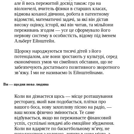
але й весь пережитий досвід також: гра на
віолончелі, вчитель фізики в старших класах,
відмова коханої дівчини, робота в патентному
відомстві, математичні задачі, за які він дістав
високу оцінку, історії, які він читав, та мільйони
переживань згодом — усе це сформувало його
нервову систему в особистість, відому під іменем
Альберт Ейнштейн.
Щороку народжуються тисячі дітей з його
потенціалом, але вони зростають у культурі, серед
економічних умов чи сімейних обставин, що не
забезпечують достатнього позитивного зворотного
зв’язку. І ми не називаємо їх Ейнштейнами.
Ви — щодня нова людина
Коли ви дізнаєтеся щось — місце розташування
ресторану, який вам подобається, плітки про
вашого боса, нову захопливу пісню на радіо, —
ваш мозок фізично змінюється. Те саме
відбувається, якщо ви переживаєте фінансовий
успіх, суспільні невдачі або емоційне збудження.
Коли ви вдаряєте по баскетбольному м’ячу, не
погоджуєтеся з колегою, летите в нове місто, з