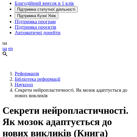
Благодійний внесок в 1 клік
Підтримка статутної діяльності
Підтримка Кузні Уніж
Підтримка програм
Підтримка проєктів
Автоматичні донейти
ua
ua
en
Реформація
Бібліотека реформації
Наукпоп
Секрети нейропластичності. Як мозок адаптується до
нових викликів
Секрети нейропластичності.
Як мозок адаптується до
нових викликів (Книга)