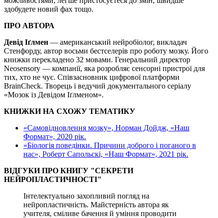
можливостями, легше пристосуєтеся до змін, швидше
здобудете новий фах тощо.
ПРО АВТОРА
Девід Іґлмен
— американський нейробіолог, викладач
Стенфорду, автор восьми бестселерів про роботу мозку. Його
книжки перекладено 32 мовами. Генеральний директор
Neosensory — компанії, яка розробляє сенсорні пристрої для
тих, хто не чує. Співзасновник цифрової платформи
BrainCheck. Творець і ведучий документального серіалу
«Мозок із Девідом Іґлменом».
КНИЖКИ НА СХОЖУ ТЕМАТИКУ
«Самовідновлення мозку», Норман Дойдж, «Наш
Формат», 2020 рік.
«Біологія поведінки. Причини доброго і поганого в
нас», Роберт Сапольскі, «Наш Формат», 2021 рік.
ВІДГУКИ ПРО КНИГУ "СЕКРЕТИ
НЕЙРОПЛАСТИЧНОСТІ"
Інтелектуально захопливий погляд на
нейропластичність. Майстерність автора як
учителя, сміливе бачення й уміння проводити