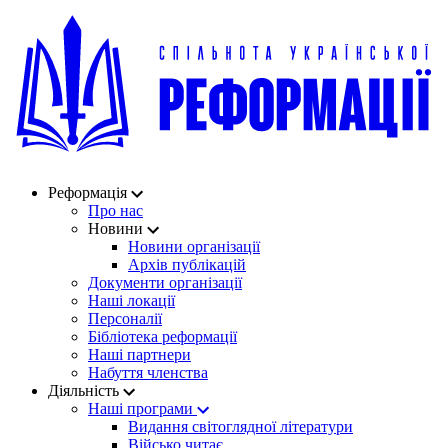
Реформація
Про нас
Новини
Новини організації
Архів публікацій
Документи організації
Наші локації
Персоналії
Бібліотека реформації
Наші партнери
Набуття членства
Діяльність
Наші програми
Видання світоглядної літератури
Військо читає