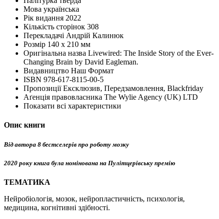
Палітурка
тверда
Мова
українська
Рік видання
2022
Кількість сторінок
308
Перекладачі
Андрій Калинюк
Розмір
140 х 210 мм
Оригінальна назва
Livewired: The Inside Story of the Ever-
Changing Brain by David Eagleman.
Видавництво
Наш Формат
ISBN
978-617-8115-00-5
Пропозиції
Ексклюзив, Передзамовлення, Blackfriday
Аґенція правовласника
The Wylie Agency (UK) LTD
Показати всі характеристики
Опис книги
Від автора 8 бестселерів про роботу мозку
2020 року книга була номінована на Пулітцерівську премію
ТЕМАТИКА
Нейробіологія, мозок, нейропластичність, психологія,
медицина, когнітивні здібності.