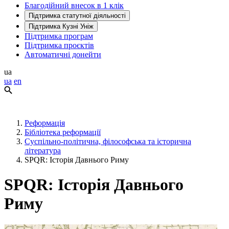
Благодійний внесок в 1 клік
Підтримка статутної діяльності
Підтримка Кузні Уніж
Підтримка програм
Підтримка проєктів
Автоматичні донейти
ua
ua
en
Реформація
Бібліотека реформації
Суспільно-політична, філософська та історична
література
SPQR: Історія Давнього Риму
SPQR: Історія Давнього
Риму