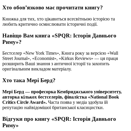
Хто обов’язково має прочитати книгу?
Книжка для тих, хто цікавиться всесвітньою історією та
любить критично осмислювати історичні події.
Навіщо Вам книга «SPQR: Історія Давнього
Риму»?
Бестселер «New York Times», Книга року за версією «Wall
Street Journal», «Economist», «Kirkus Reviews» — ця праця
розширить Ваші знання з античної історії та захопить
оригінальним викладом матеріалу.
Хто така Мері Берд?
Мері Берд — професорка Кембриджського університету,
авторка кількох бестселерів, фіналістка «National Book
Critics Circle Award».
Часта поява у медіа здобула їй
репутацію найвідомішої британської класицистки.
Відгуки про книгу «SPQR: Історія Давнього
Риму»