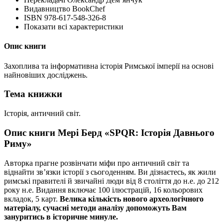
Видавництво
BookChef
ISBN
978-617-548-326-8
Показати всі характеристики
Опис книги
Захоплива та інформативна історія Римської імперії на основі
найновіших досліджень.
Тема книжки
Історія, античний світ.
Опис книги Мері Берд «SPQR: Історія Давнього
Риму»
Авторка прагне розвінчати міфи про античний світ та
віднайти зв’язки історії з сьогоденням. Ви дізнаєтесь, як жили
римські правителі й звичайні люди від 8 століття до н.е. до 212
року н.е. Видання включає 100 ілюстрацій, 16 кольорових
вкладок, 5 карт.
Велика кількість нового археологічного
матеріалу, сучасні методи аналізу допоможуть Вам
зануритись в історичне минуле.