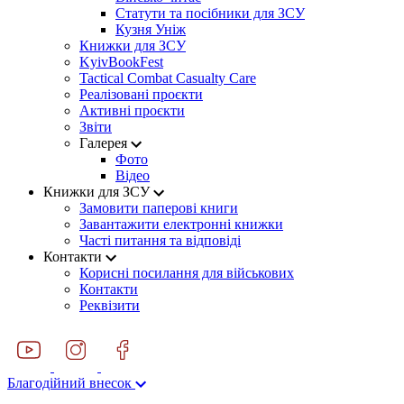
Статути та посібники для ЗСУ
Кузня Уніж
Книжки для ЗСУ
KyivBookFest
Tactical Combat Casualty Care
Реалізовані проєкти
Активні проєкти
Звіти
Галерея
Фото
Відео
Книжки для ЗСУ
Замовити паперові книги
Завантажити електронні книжки
Часті питання та відповіді
Контакти
Корисні посилання для військових
Контакти
Реквізити
Благодійний внесок