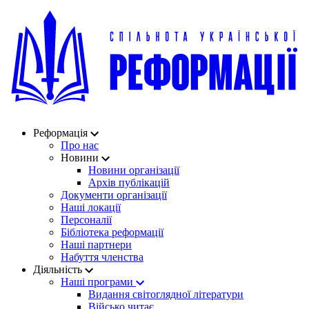
Реформація
Про нас
Новини
Новини організації
Архів публікацій
Документи організації
Наші локації
Персоналії
Бібліотека реформації
Наші партнери
Набуття членства
Діяльність
Наші програми
Видання світоглядної літератури
Військо читає