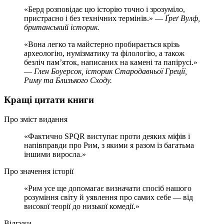
«Берд розповідає цю історію точно і зрозуміло,
пристрасно і без технічних термінів.» —
Ґреґ Вулф,
британський історик.
«Вона легко та майстерно пробирається крізь
археологію, нумізматику та філологію, а також
безліч пам’яток, написаних на камені та папірусі.»
—
Глен Боуерсок, історик Стародавньої Греції,
Риму та Близького Сходу.
Кращі цитати книги
Про зміст видання
«Фактично SPQR виступає проти деяких міфів і
напівправди про Рим, з якими я разом із багатьма
іншими виросла.»
Про значення історії
«Рим усе ще допомагає визначати спосіб нашого
розуміння світу й уявлення про самих себе — від
високої теорії до низької комедії.»
Відгуки