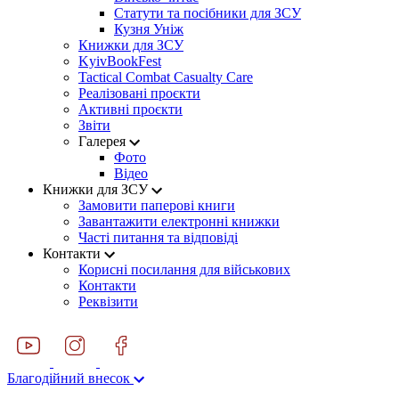
Статути та посібники для ЗСУ
Кузня Уніж
Книжки для ЗСУ
KyivBookFest
Tactical Combat Casualty Care
Реалізовані проєкти
Активні проєкти
Звіти
Галерея
Фото
Відео
Книжки для ЗСУ
Замовити паперові книги
Завантажити електронні книжки
Часті питання та відповіді
Контакти
Корисні посилання для військових
Контакти
Реквізити
Благодійний внесок