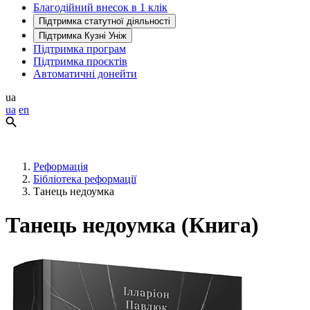
Благодійний внесок в 1 клік
Підтримка статутної діяльності
Підтримка Кузні Уніж
Підтримка програм
Підтримка проєктів
Автоматичні донейти
ua
ua
en
Реформація
Бібліотека реформації
Танець недоумка
Танець недоумка (Книга)