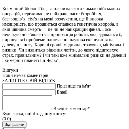
Космічний біолог Гіль, за плечима якого чимало військових
операцій, переживає не найкращі часи: безробіття,
безгрошів’я, сім’я на межі розлучення, ще й висока
ймовірність, що проявиться спадкова генетична хвороба, в
якій швидка смерть — це чи не найкращий фінал. І ось
неочікувано з’являється пропозиція роботи, яка, здавалося б,
вирішує всі проблеми одночасно: наукова експедиція на
далеку планету. Хороші гроші, медична страховка, мінімальні
ризики. Чи виявиться рішення летіти, до якого підштовхує
страх, правильним? І чи такі вже мінімальні ризики на далекій
і химерній планеті Іш-Чель?
Відгуки
Поки немає коментарів
ЗАЛИШТЕ СВІЙ ВІДГУК
Прізвище та ім'я*
Email
Введіть коментар*
Будь ласка, оцініть данну книгу:
(0.0)