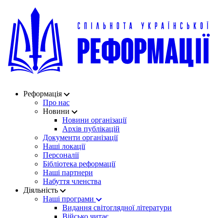
Реформація
Про нас
Новини
Новини організації
Архів публікацій
Документи організації
Наші локації
Персоналії
Бібліотека реформації
Наші партнери
Набуття членства
Діяльність
Наші програми
Видання світоглядної літератури
Військо читає