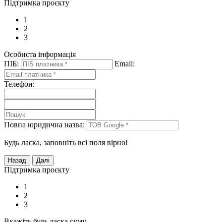
Підтримка проєкту
1
2
3
Особиста інформація
ПІБ:
Email:
Телефон:
Повна юридична назва:
Будь ласка, заповніть всі поля вірно!
Підтримка проєкту
1
2
3
Вкажіть будь ласка суму