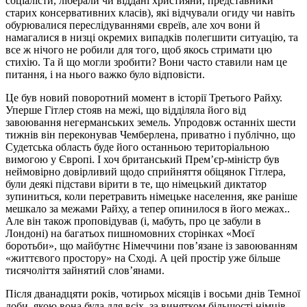
соціалісти, ліберали чи віддані християни, представники
старих консервативних класів), які відчували огиду чи навіть
обурювалися переслідуваннями євреїв, але хоч вони й
намагалися в низці окремих випадків полегшити ситуацію, та
все ж нічого не робили для того, щоб якось стримати цю
стихію. Та й що могли зробити? Вони часто ставили нам це
питання, і на нього важко було відповісти.
Це був новий поворотний момент в історії Третього Райху.
Уперше Гітлер стояв на межі, що відділяла його від
завоювання негерманських земель. Упродовж останніх шести
тижнів він переконував Чемберлена, приватно і публічно, що
Судетська область буде його останньою територіальною
вимогою у Європі. І хоч британський Прем’єр-міністр був
неймовірно довірливий щодо сприйняття обіцянок Гітлера,
були деякі підстави вірити в те, що німецький диктатор
зупиниться, коли перетравить німецьке населення, яке раніше
мешкало за межами Райху, а тепер опинилося в його межах..
Але він також проповідував (і, мабуть, про це забули в
Лондоні) на багатьох пишномовних сторінках «Моєї
боротьби», що майбутнє Німеччини пов’язане із завоюванням
«життєвого простору» на Сході. А цей простір уже більше
тисячоліття зайнятий слов’янами.
Після дванадцяти років, чотирьох місяців і восьми днів Темної
доби, якою вона була для всіх, за винятком більшості німців,