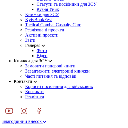
Статути та посібники для ЗСУ
Кузня Уніж
Книжки для ЗСУ
KyivBookFest
Tactical Combat Casualty Care
Реалізовані проєкти
Активні проєкти
Звіти
Галерея
Фото
Відео
Книжки для ЗСУ
Замовити паперові книги
Завантажити електронні книжки
Часті питання та відповіді
Контакти
Корисні посилання для військових
Контакти
Реквізити
Благодійний внесок