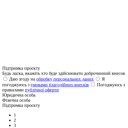
Підтримка проєкту
Будь ласка, вкажіть хто буде здійснювати доброчинний внесок
Даю згоду на
обробку персональних даних
Я
погоджуюсь з
умовами благодійних внесків
Погоджуюсь з
правилами
публічної оферти
Юридична особа
Фізична особа
Підтримка проєкту
1
2
3