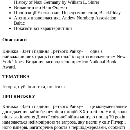
History of Nazi Germany by William L. Shirer
Видавництво
Наш Формат
Пропозиції
Ексклюзив, Передзамовлення, Blackfriday
Аґенція правовласника
Andew Nurnberg Assosiation
Baltic
Показати всі характеристики
Опис книги
Книжка «Злет і падіння Третього Райху» — одна з
найважливіших праць із новітньої історії за визначенням New
York Times. Видання нагороджено премією National Book
Award.
ТЕМАТИКА
Історія, публіцистика, політика.
ПРО КНИЖКУ
Книжка «Злет і падіння Третього Райху» — це монументальне
дослідження найнебезпечніших подій ХХ століття. Нині, коли
після закінчення Другої світової війни минуло понад 70 років,
нам здається неймовірною та загроза, яку несли у світ Гітлер і
його імперія. Багаторічна робота з першоджерелами, особисті