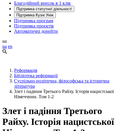
Благодійний внесок в 1 клік
Підтримка статутної діяльності
Підтримка Кузні Уніж
Підтримка програм
Підтримка проєктів
Автоматичні донейти
ua
ua
en
Реформація
Бібліотека реформації
Суспільно-політична, філософська та історична
література
Злет і падіння Третього Райху. Історія нацистської
Німеччини. Том 1-2
Злет і падіння Третього
Райху. Історія нацистської