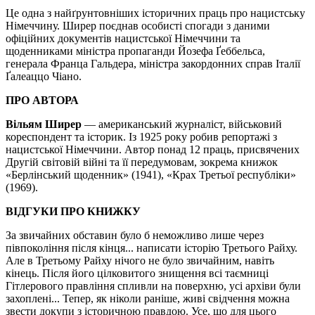
Це одна з найґрунтовніших історичних праць про нацистську
Німеччину. Ширер поєднав особисті спогади з даними
офіційних документів нацистської Німеччини та
щоденниками міністра пропаганди Йозефа Ґеббельса,
генерала Франца Гальдера, міністра закордонних справ Італії
Ґалеаццо Чіано.
ПРО АВТОРА
Вільям Ширер
— американський журналіст, військовий
кореспондент та історик. Із 1925 року робив репортажі з
нацистської Німеччини. Автор понад 12 праць, присвячених
Другій світовій війні та її передумовам, зокрема книжок
«Берлінський щоденник» (1941), «Крах Третьої республіки»
(1969).
ВІДГУКИ ПРО КНИЖКУ
За звичайних обставин було б неможливо лише через
півпокоління після кінця... написати історію Третього Райху.
Але в Третьому Райху нічого не було звичайним, навіть
кінець. Після його цілковитого знищення всі таємниці
Гітлерового правління спливли на поверхню, усі архіви були
захоплені... Тепер, як ніколи раніше, живі свідчення можна
звести докупи з історичною правдою. Усе, що для цього