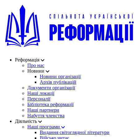
Реформація
Про нас
Новини
Новини організації
Архів публікацій
Документи організації
Наші локації
Персоналії
Бібліотека реформації
Наші партнери
Набуття членства
Діяльність
Наші програми
Видання світоглядної літератури
Військо читає