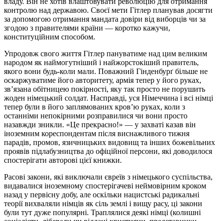
владу. Він не хотів влаштовувати революцію для отримання
контролю над державою. Своєї мети Гітлер планував досягти
за допомогою отримання мандата довіри від виборців чи за
згодою з правителями країни — коротко кажучи,
конституційним способом.
Упродовж свого життя Гітлер пануватиме над цим великим
народом як наймогутніший і найжорстокіший правитель,
якого вони будь-коли мали. Поважний Гінденбурґ більше не
оскаржуватиме його авторитету, армія тепер у його руках,
зв’язана обітницею покірності, яку так просто не порушить
жоден німецький солдат. Насправді, уся Німеччина і всі німці
тепер були в його заплямованих кров’ю руках, коли з
останніми непокірними розправилися чи вони просто
назавжди зникли. «Це прекрасно!» — у захваті казав він
іноземним кореспондентам після виснажливого тижня
парадів, промов, язичницьких видовищ та інших божевільних
проявів підлабузництва до офіційної персони, які доводилося
спостерігати авторові цієї книжки.
Расові закони, які виключали євреїв з німецького суспільства,
видавалися іноземному спостерігачеві неймовірним кроком
назад у первісну добу, але оскільки нацистські радикальні
теорії вихваляли німців як сіль землі і вищу расу, ці закони
були тут дуже популярні. Траплялися деякі німці (колишні