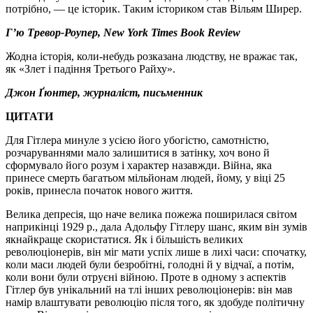
потрібно, — це історик. Таким істориком став Вільям Ширер.
Г’ю Тревор-Роупер, New York Times Book Review
Жодна історія, коли-небудь розказана людству, не вражає так,
як «Злет і падіння Третього Райху».
Джон Ґюнтер, журналіст, письменник
ЦИТАТИ
Для Гітлера минуле з усією його убогістю, самотністю,
розчаруваннями мало залишитися в затінку, хоч воно й
сформувало його розум і характер назавжди. Війна, яка
принесе смерть багатьом мільйонам людей, йому, у віці 25
років, принесла початок нового життя.
Велика депресія, що наче велика пожежа поширилася світом
наприкінці 1929 р., дала Адольфу Гітлеру шанс, яким він зумів
якнайкраще скористатися. Як і більшість великих
революціонерів, він міг мати успіх лише в лихі часи: спочатку,
коли маси людей були безробітні, голодні й у відчаї, а потім,
коли вони були отруєні війною. Проте в одному з аспектів
Гітлер був унікальний на тлі інших революціонерів: він мав
намір влаштувати революцію після того, як здобуде політичну