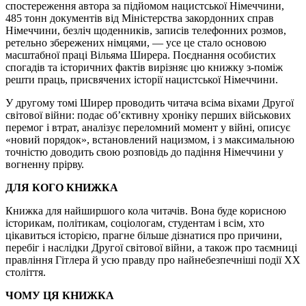
спостереження автора за підйомом нацистської Німеччини,
485 тонн документів від Міністерства закордонних справ
Німеччини, безліч щоденників, записів телефонних розмов,
ретельно збережених німцями, — усе це стало основою
масштабної праці Вільяма Ширера. Поєднання особистих
спогадів та історичних фактів вирізняє цю книжку з-поміж
решти праць, присвячених історії нацистської Німеччини.
У другому томі Ширер проводить читача всіма віхами Другої
світової війни: подає об’єктивну хроніку перших військових
перемог і втрат, аналізує переломний момент у війні, описує
«новий порядок», встановлений нацизмом, і з максимальною
точністю доводить свою розповідь до падіння Німеччини у
вогненну прірву.
ДЛЯ КОГО КНИЖКА
Книжка для найширшого кола читачів. Вона буде корисною
історикам, політикам, соціологам, студентам і всім, хто
цікавиться історією, прагне більше дізнатися про причини,
перебіг і наслідки Другої світової війни, а також про таємниці
правління Гітлера й усю правду про найнебезпечніші події ХХ
століття.
ЧОМУ ЦЯ КНИЖКА