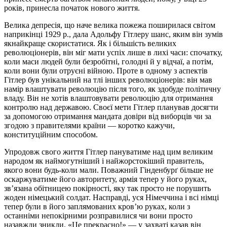
років, принесла початок нового життя.
Велика депресія, що наче велика пожежа поширилася світом
наприкінці 1929 р., дала Адольфу Гітлеру шанс, яким він зумів
якнайкраще скористатися. Як і більшість великих
революціонерів, він міг мати успіх лише в лихі часи: спочатку,
коли маси людей були безробітні, голодні й у відчаї, а потім,
коли вони були отруєні війною. Проте в одному з аспектів
Гітлер був унікальний на тлі інших революціонерів: він мав
намір влаштувати революцію після того, як здобуде політичну
владу. Він не хотів влаштовувати революцію для отримання
контролю над державою. Своєї мети Гітлер планував досягти
за допомогою отримання мандата довіри від виборців чи за
згодою з правителями країни — коротко кажучи,
конституційним способом.
Упродовж свого життя Гітлер пануватиме над цим великим
народом як наймогутніший і найжорстокіший правитель,
якого вони будь-коли мали. Поважний Гінденбурґ більше не
оскаржуватиме його авторитету, армія тепер у його руках,
зв’язана обітницею покірності, яку так просто не порушить
жоден німецький солдат. Насправді, уся Німеччина і всі німці
тепер були в його заплямованих кров’ю руках, коли з
останніми непокірними розправилися чи вони просто
назавжди зникли. «Це прекрасно!» — у захваті казав він