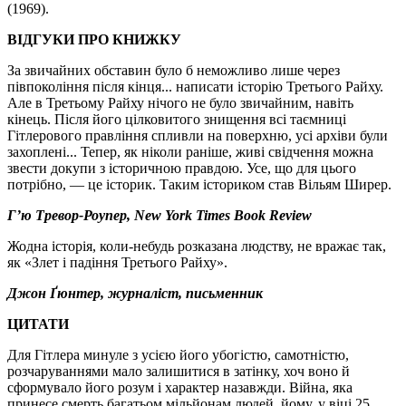
(1969).
ВІДГУКИ ПРО КНИЖКУ
За звичайних обставин було б неможливо лише через
півпокоління після кінця... написати історію Третього Райху.
Але в Третьому Райху нічого не було звичайним, навіть
кінець. Після його цілковитого знищення всі таємниці
Гітлерового правління спливли на поверхню, усі архіви були
захоплені... Тепер, як ніколи раніше, живі свідчення можна
звести докупи з історичною правдою. Усе, що для цього
потрібно, — це історик. Таким істориком став Вільям Ширер.
Г’ю Тревор-Роупер, New York Times Book Review
Жодна історія, коли-небудь розказана людству, не вражає так,
як «Злет і падіння Третього Райху».
Джон Ґюнтер, журналіст, письменник
ЦИТАТИ
Для Гітлера минуле з усією його убогістю, самотністю,
розчаруваннями мало залишитися в затінку, хоч воно й
сформувало його розум і характер назавжди. Війна, яка
принесе смерть багатьом мільйонам людей, йому, у віці 25