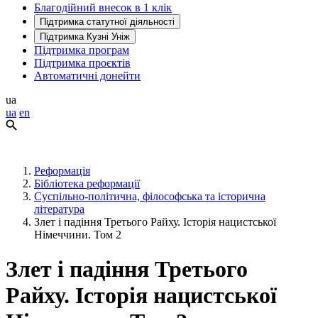
Благодійний внесок в 1 клік
Підтримка статутної діяльності
Підтримка Кузні Уніж
Підтримка програм
Підтримка проєктів
Автоматичні донейти
ua
ua
en
Реформація
Бібліотека реформації
Суспільно-політична, філософська та історична
література
Злет і падіння Третього Райху. Історія нацистської
Німеччини. Том 2
Злет і падіння Третього
Райху. Історія нацистської