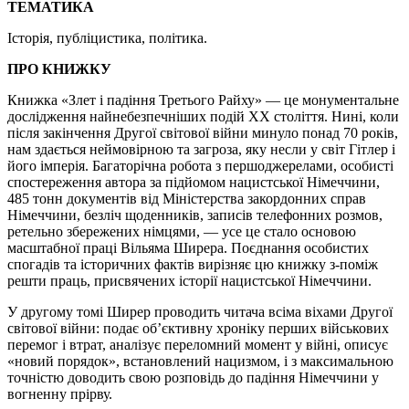
ТЕМАТИКА
Історія, публіцистика, політика.
ПРО КНИЖКУ
Книжка «Злет і падіння Третього Райху» — це монументальне
дослідження найнебезпечніших подій ХХ століття. Нині, коли
після закінчення Другої світової війни минуло понад 70 років,
нам здається неймовірною та загроза, яку несли у світ Гітлер і
його імперія. Багаторічна робота з першоджерелами, особисті
спостереження автора за підйомом нацистської Німеччини,
485 тонн документів від Міністерства закордонних справ
Німеччини, безліч щоденників, записів телефонних розмов,
ретельно збережених німцями, — усе це стало основою
масштабної праці Вільяма Ширера. Поєднання особистих
спогадів та історичних фактів вирізняє цю книжку з-поміж
решти праць, присвячених історії нацистської Німеччини.
У другому томі Ширер проводить читача всіма віхами Другої
світової війни: подає об’єктивну хроніку перших військових
перемог і втрат, аналізує переломний момент у війні, описує
«новий порядок», встановлений нацизмом, і з максимальною
точністю доводить свою розповідь до падіння Німеччини у
вогненну прірву.