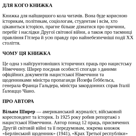
ДЛЯ КОГО КНИЖКА
Книжка для найширшого кола читачів. Вона буде корисною
історикам, політикам, соціологам, студентам і всім, хто
цікавиться історією, прагне більше дізнатися про причини,
перебіг і наслідки Другої світової війни, а також про таємниці
правління Гітлера й усю правду про найнебезпечніші події ХХ
століття.
ЧОМУ ЦЯ КНИЖКА
Це одна з найґрунтовніших історичних праць про нацистську
Німеччину. Ширер поєднав особисті спогади з даними
офіційних документів нацистської Німеччини та
щоденниками міністра пропаганди Йозефа Ґеббельса,
генерала Франца Гальдера, міністра закордонних справ Італії
Ґалеаццо Чіано.
ПРО АВТОРА
Вільям Ширер
— американський журналіст, військовий
кореспондент та історик. Із 1925 року робив репортажі з
нацистської Німеччини. Автор понад 12 праць, присвячених
Другій світовій війні та її передумовам, зокрема книжок
«Берлінський щоденник» (1941), «Крах Третьої республіки»