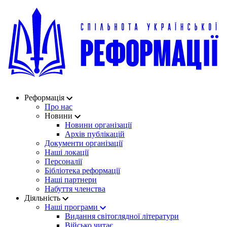
Реформація
Про нас
Новини
Новини організації
Архів публікацій
Документи організації
Наші локації
Персоналії
Бібліотека реформації
Наші партнери
Набуття членства
Діяльність
Наші програми
Видання світоглядної літератури
Військо читає