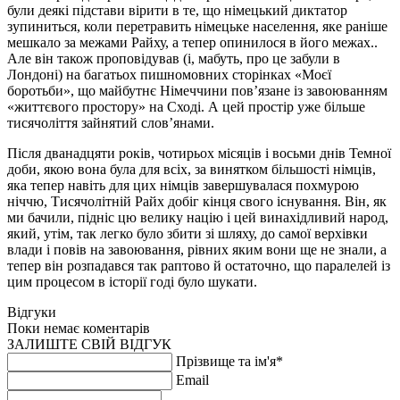
були деякі підстави вірити в те, що німецький диктатор
зупиниться, коли перетравить німецьке населення, яке раніше
мешкало за межами Райху, а тепер опинилося в його межах..
Але він також проповідував (і, мабуть, про це забули в
Лондоні) на багатьох пишномовних сторінках «Моєї
боротьби», що майбутнє Німеччини пов’язане із завоюванням
«життєвого простору» на Сході. А цей простір уже більше
тисячоліття зайнятий слов’янами.
Після дванадцяти років, чотирьох місяців і восьми днів Темної
доби, якою вона була для всіх, за винятком більшості німців,
яка тепер навіть для цих німців завершувалася похмурою
ніччю, Тисячолітній Райх добіг кінця свого існування. Він, як
ми бачили, підніс цю велику націю і цей винахідливий народ,
який, утім, так легко було збити зі шляху, до самої верхівки
влади і повів на завоювання, рівних яким вони ще не знали, а
тепер він розпадався так раптово й остаточно, що паралелей із
цим процесом в історії годі було шукати.
Відгуки
Поки немає коментарів
ЗАЛИШТЕ СВІЙ ВІДГУК
Прізвище та ім'я*
Email