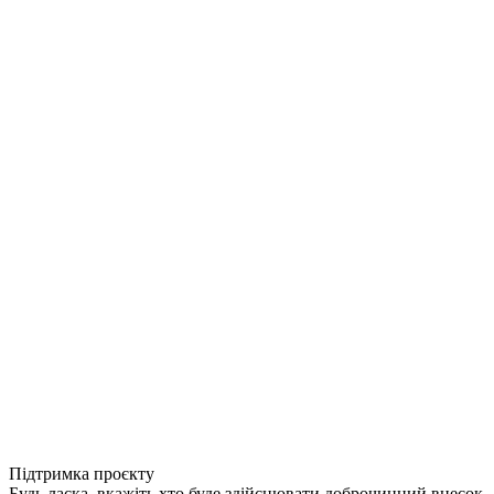
Підтримка проєкту
Будь ласка, вкажіть хто буде здійснювати доброчинний внесок