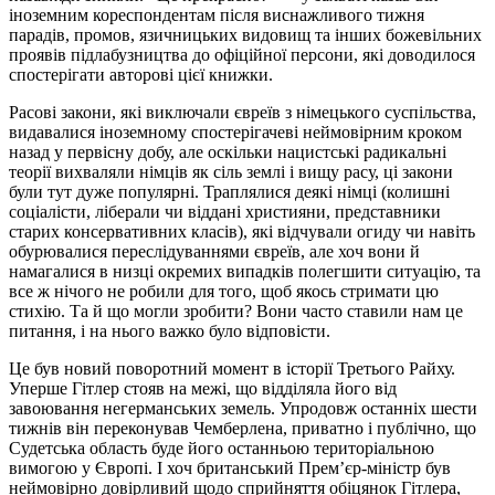
іноземним кореспондентам після виснажливого тижня
парадів, промов, язичницьких видовищ та інших божевільних
проявів підлабузництва до офіційної персони, які доводилося
спостерігати авторові цієї книжки.
Расові закони, які виключали євреїв з німецького суспільства,
видавалися іноземному спостерігачеві неймовірним кроком
назад у первісну добу, але оскільки нацистські радикальні
теорії вихваляли німців як сіль землі і вищу расу, ці закони
були тут дуже популярні. Траплялися деякі німці (колишні
соціалісти, ліберали чи віддані християни, представники
старих консервативних класів), які відчували огиду чи навіть
обурювалися переслідуваннями євреїв, але хоч вони й
намагалися в низці окремих випадків полегшити ситуацію, та
все ж нічого не робили для того, щоб якось стримати цю
стихію. Та й що могли зробити? Вони часто ставили нам це
питання, і на нього важко було відповісти.
Це був новий поворотний момент в історії Третього Райху.
Уперше Гітлер стояв на межі, що відділяла його від
завоювання негерманських земель. Упродовж останніх шести
тижнів він переконував Чемберлена, приватно і публічно, що
Судетська область буде його останньою територіальною
вимогою у Європі. І хоч британський Прем’єр-міністр був
неймовірно довірливий щодо сприйняття обіцянок Гітлера,