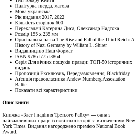
Тип товару
Книга
Палітурка
тверда, матова
Мова
українська
Рік видання
2017, 2022
Кількість сторінок
600
Перекладачі
Катерина Диса, Олександр Надтока
Розмір
155 х 235 мм
Оригінальна назва
The Rise and Fall of the Third Reich: A
History of Nazi Germany by William L. Shirer
Видавництво
Наш Формат
ISBN
9786177513864
Серія
Для вічних пошуків правди: ТОП-50 історичних
видань
Пропозиції
Ексклюзив, Передзамовлення, Blackfriday
Аґенція правовласника
Andew Nurnberg Assosiation
Baltic
Показати всі характеристики
Опис книги
Книжка «Злет і падіння Третього Райху» — одна з
найважливіших праць із новітньої історії за визначенням New
York Times. Видання нагороджено премією National Book
Award.