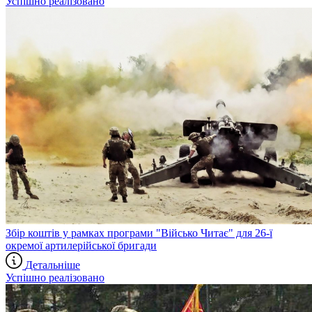
Успішно реалізовано
Збір коштів у рамках програми "Військо Читає" для 26-ї
окремої артилерійської бригади
Детальніше
Успішно реалізовано