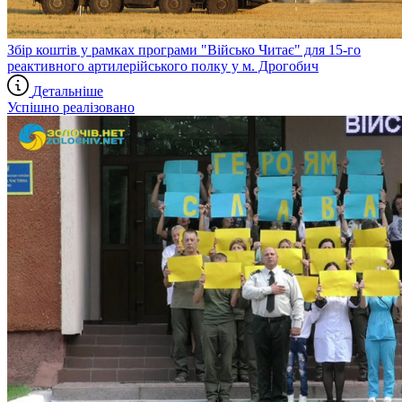
Збір коштів у рамках програми "Військо Читає" для 15-го
реактивного артилерійського полку у м. Дрогобич
Детальніше
Успішно реалізовано