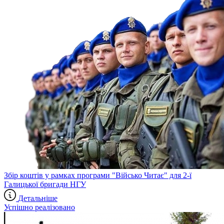
Збір коштів у рамках програми "Військо Читає" для 2-ї
Галицької бригади НГУ
Детальніше
Успішно реалізовано