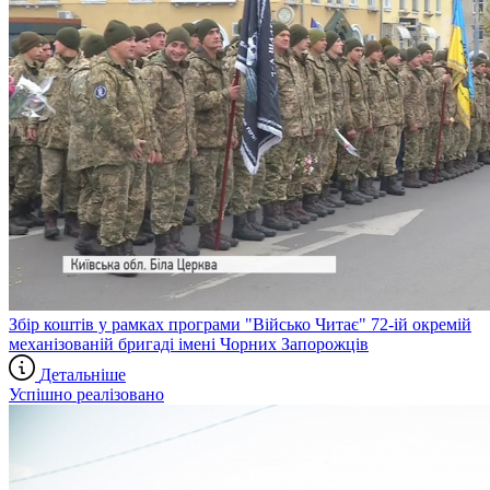
Збір коштів у рамках програми "Військо Читає" 72-ій окремій
механізованій бригаді імені Чорних Запорожців
Детальніше
Успішно реалізовано