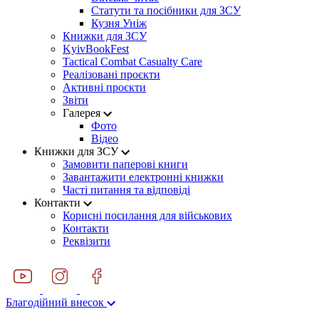
Статути та посібники для ЗСУ
Кузня Уніж
Книжки для ЗСУ
KyivBookFest
Tactical Combat Casualty Care
Реалізовані проєкти
Активні проєкти
Звіти
Галерея
Фото
Відео
Книжки для ЗСУ
Замовити паперові книги
Завантажити електронні книжки
Часті питання та відповіді
Контакти
Корисні посилання для військових
Контакти
Реквізити
Благодійний внесок