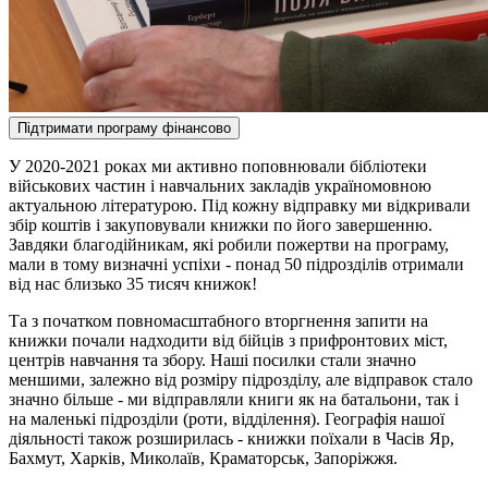
У 2020-2021 роках ми активно поповнювали бібліотеки
військових частин і навчальних закладів україномовною
актуальною літературою. Під кожну відправку ми відкривали
збір коштів і закуповували книжки по його завершенню.
Завдяки благодійникам, які робили пожертви на програму,
мали в тому визначні успіхи - понад 50 підрозділів отримали
від нас близько 35 тисяч книжок!
Та з початком повномасштабного вторгнення запити на
книжки почали надходити від бійців з прифронтових міст,
центрів навчання та збору. Наші посилки стали значно
меншими, залежно від розміру підрозділу, але відправок стало
значно більше - ми відправляли книги як на батальони, так і
на маленькі підрозділи (роти, відділення). Географія нашої
діяльності також розширилась - книжки поїхали в Часів Яр,
Бахмут, Харків, Миколаїв, Краматорськ, Запоріжжя.