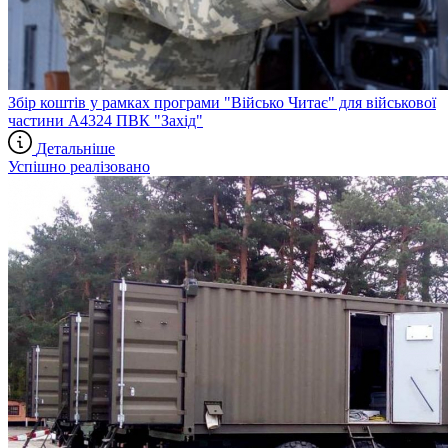
Збір коштів у рамках програми "Військо Читає" для військової
частини А4324 ПВК "Захід"
Детальніше
Успішно реалізовано