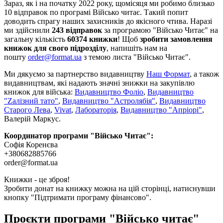
Зараз, як і на початку 2022 року, щомісяця ми робимо близько
10 відправок по програмі Військо читає. Такий попит
доводить спрагу наших захисників до якісного чтива. Наразі
ми здійснили
243 відправок
за програмою "Військо Читає" на
загальну кількість
60374 книжки
! Щоб
зробити замовлення
книжок для свого підрозділу
, напишіть нам на
пошту
order@format.ua
з темою листа "Військо Читає".
Ми дякуємо за партнерство видавництву
Наш Формат
, а також
видавництвам, які надають значні знижки на закупівлю
книжок для війська:
Видавництво Фоліо
,
Видавництво
"Zалізний тато"
,
Видавництво "Астролябія"
,
Видавництво
Старого Лева
,
Vivat
,
Лабораторія
,
Видавництво "Апріорі"
,
Валерій Маркус.
Координатор програми "Військо Читає":
Софія Коренєва
+380682885766
order@format.ua
Книжки - це зброя!
Зробити донат на книжку можна на цій сторінці, натиснувши
кнопку "Підтримати програму фінансово".
Проєкти програми "Військо читає"