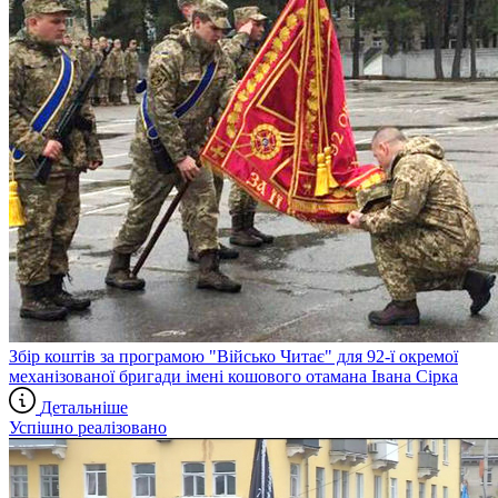
Збір коштів за програмою "Військо Читає" для 92-ї окремої
механізованої бригади імені кошового отамана Івана Сірка
Детальніше
Успішно реалізовано