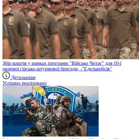
Збір коштів у рамках програми "Військо Читає" для 10-ї
окремої гірсько-штурмової бригади, -"Едельвейсів"
Детальніше
Успішно реалізовано