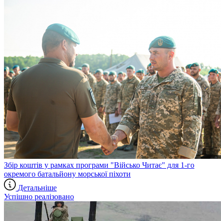
Збір коштів у рамках програми "Військо Читає" для 1-го
окремого батальйону морської піхоти
Детальніше
Успішно реалізовано