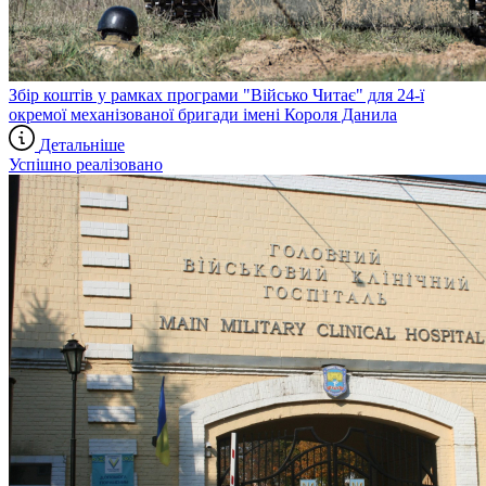
Збір коштів у рамках програми "Військо Читає" для 24-ї
окремої механізованої бригади імені Короля Данила
Детальніше
Успішно реалізовано