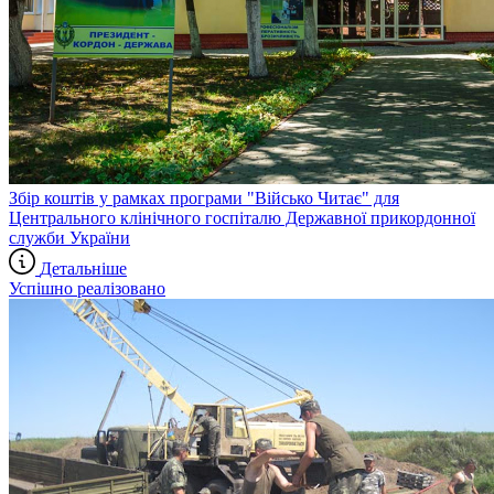
Збір коштів у рамках програми "Військо Читає" для
Центрального клінічного госпіталю Державної прикордонної
служби України
Детальніше
Успішно реалізовано