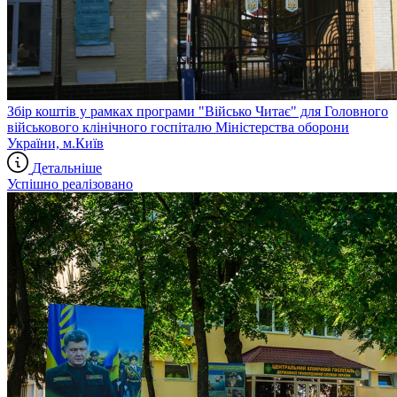
Збір коштів у рамках програми "Військо Читає" для Головного
військового клінічного госпіталю Міністерства оборони
України, м.Київ
Детальніше
Успішно реалізовано