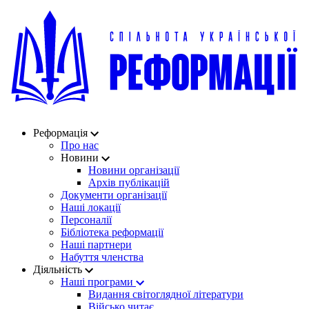
Реформація
Про нас
Новини
Новини організації
Архів публікацій
Документи організації
Наші локації
Персоналії
Бібліотека реформації
Наші партнери
Набуття членства
Діяльність
Наші програми
Видання світоглядної літератури
Військо читає