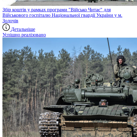
Збір коштів у рамках програми "Військо Читає" для
Військового госпіталю Національної гвардії України у м.
Золочів
Детальніше
Успішно реалізовано