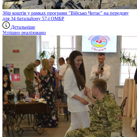
Збір коштів у рамках програми "Військо Читає" на передову
для 34 батальйону 57-ї ОМБР
Детальніше
Успішно реалізовано