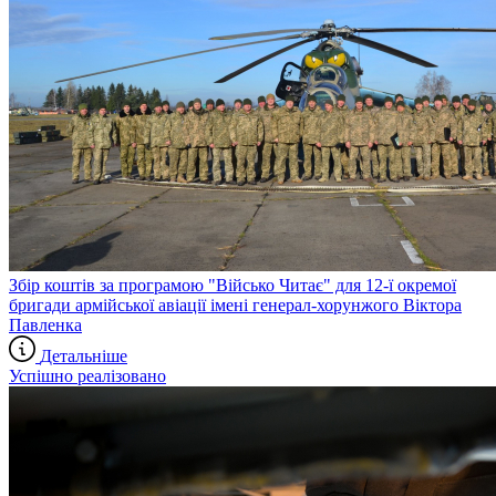
Збір коштів за програмою "Військо Читає" для 12-ї окремої
бригади армійської авіації імені генерал-хорунжого Віктора
Павленка
Детальніше
Успішно реалізовано