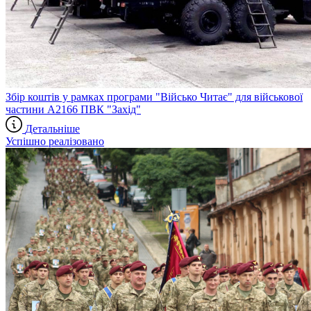
Збір коштів у рамках програми "Військо Читає" для військової
частини А2166 ПВК "Захід"
Детальніше
Успішно реалізовано