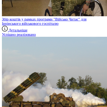
Збір коштів у рамках програми "Військо Читає" для
Ірпінського військового госпіталю
Детальніше
Успішно реалізовано