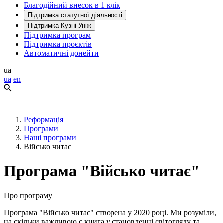
Благодійний внесок в 1 клік
Підтримка статутної діяльності
Підтримка Кузні Уніж
Підтримка програм
Підтримка проєктів
Автоматичні донейти
ua
ua
en
Реформація
Програми
Наші програми
Військо читає
Програма "Військо читає"
Про програму
Програма "Військо читає" створена у 2020 році. Ми розуміли,
на скільки важливою є книга у становленні світогляду та