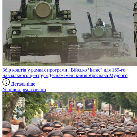
Збір коштів у рамках програми "Військо Читає" для 169-го
навчального центру «Десна» імені князя Ярослава Мудрого
Детальніше
Успішно реалізовано