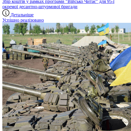
Збір коштів у рамках програми "Військо Читає" для 95-ї
окремої десантно-штурмової бригади
Детальніше
Успішно реалізовано