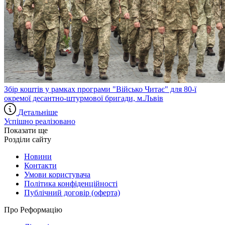
Збір коштів у рамках програми "Військо Читає" для 80-ї
окремої десантно-штурмової бригади, м.Львів
Детальніше
Успішно реалізовано
Показати ще
Розділи сайту
Новини
Контакти
Умови користувача
Політика конфіденційності
Публічний договір (оферта)
Про Реформацію